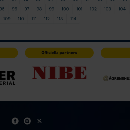
95
96
97
98
99
100
101
102
103
104
109
110
111
112
113
114
Officiella partners