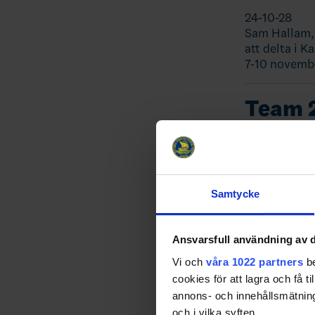
24-10-28
Sam Hallam, 
att delta i K
7-10 novemb
Team 2
nation
Samtycke
Ansvarsfull användning av d
Vi och
våra 1022 partners
be
cookies för att lagra och få t
annons- och innehållsmätning
och i vilka syften.