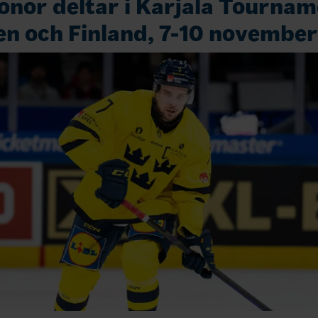
onor deltar i Karjala Tourname
en och Finland, 7-10 november