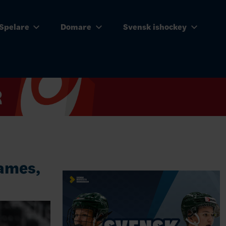
Spelare
Domare
Svensk ishockey
ames,