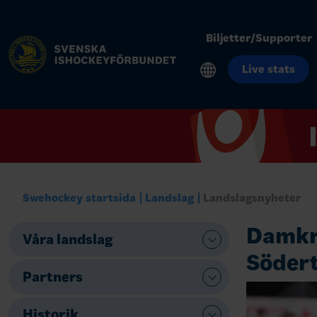
Biljetter/Supporter
Live stats
Swehockey startsida
Landslag
Landslagsnyheter
Damkro
Våra landslag
Södert
Partners
Historik