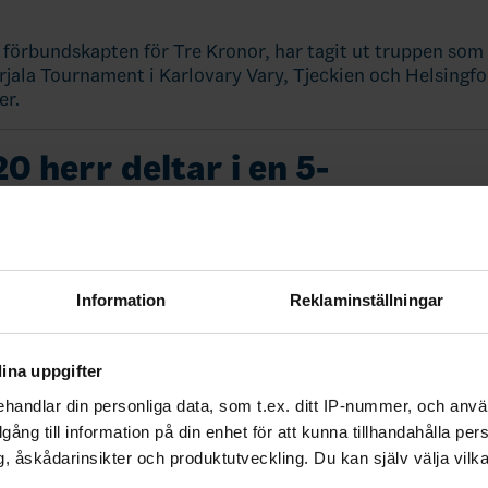
förbundskapten för Tre Kronor, har tagit ut truppen som
arjala Tournament i Karlovary Vary, Tjeckien och Helsingfo
er.
0 herr deltar i en 5-
sturnering i Finland, 4-10 no
Information
Reklaminställningar
ina uppgifter
handlar din personliga data, som t.ex. ditt IP-nummer, och anv
illgång till information på din enhet för att kunna tillhandahålla pe
, åskådarinsikter och produktutveckling. Du kan själv välja vilk