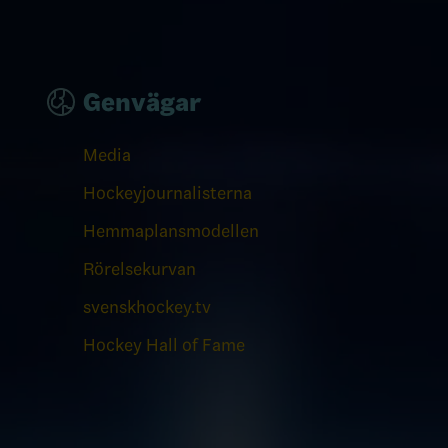
Genvägar
Media
Hockeyjournalisterna
Hemmaplansmodellen
Rörelsekurvan
svenskhockey.tv
Hockey Hall of Fame