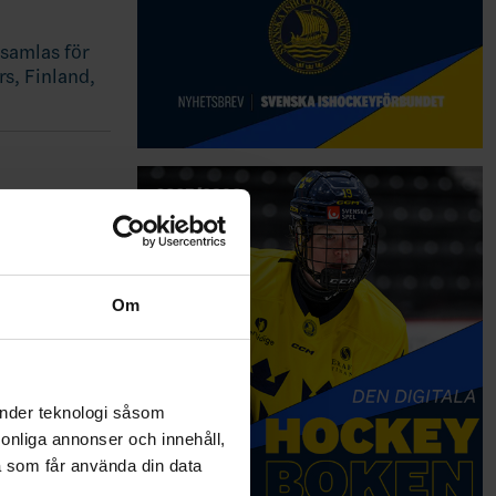
 samlas för
rs, Finland,
vember
Om
änder teknologi såsom
rsonliga annonser och innehåll,
a som får använda din data