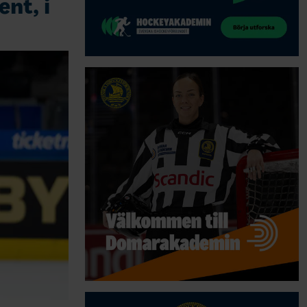
nt, i