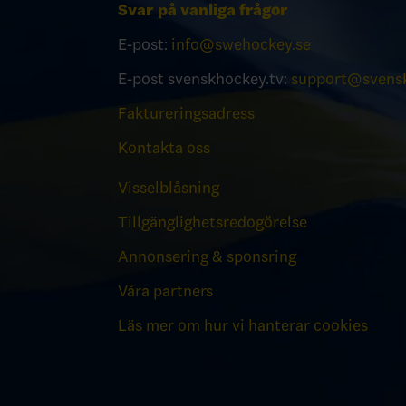
Svar på vanliga frågor
E-post:
info@swehockey.se
E-post svenskhockey.tv:
support@svensk
Faktureringsadress
Kontakta oss
Visselblåsning
Tillgänglighetsredogörelse
Annonsering & sponsring
Våra partners
Läs mer om hur vi hanterar cookies