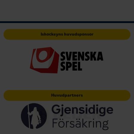
Ishockeyns huvudsponsor
Huvudpartners