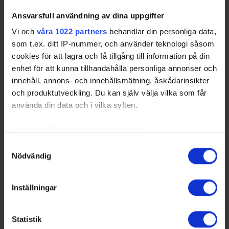
Ansvarsfull användning av dina uppgifter
Vi och
våra 1022 partners
behandlar din personliga data,
som t.ex. ditt IP-nummer, och använder teknologi såsom
cookies för att lagra och få tillgång till information på din
enhet för att kunna tillhandahålla personliga annonser och
innehåll, annons- och innehållsmätning, åskådarinsikter
och produktutveckling. Du kan själv välja vilka som får
använda din data och i vilka syften.
Med din tillåtelse skulle vi även vilja:
Samla in information om din geografiska plats
Samtyckesval
Nödvändig
som kan ha en noggrannhet på upp till flera meter
Identifiera din enhet genom att aktivt skanna den
för specifika kännetecken (fingeravtryck)
Inställningar
Ta reda på mer om hur dina personliga uppgifter
behandlas och ställ in dina preferenser i
detaljsektionen
.
Statistik
Du kan ändra eller dra tillbaka ditt samtycke när som