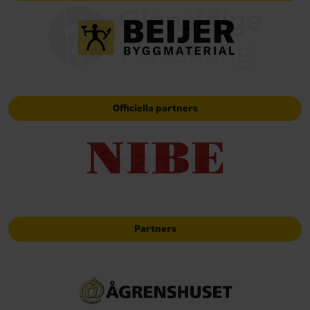
Officiella partners
Partners