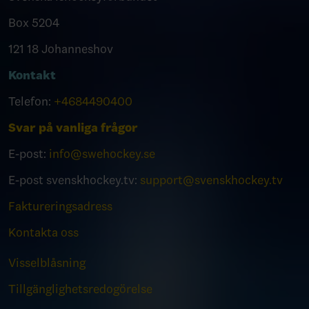
Box 5204
121 18 Johanneshov
Kontakt
Telefon:
+4684490400
Svar på vanliga frågor
E-post:
info@swehockey.se
E-post svenskhockey.tv:
support@svenskhockey.tv
Faktureringsadress
Kontakta oss
Visselblåsning
Tillgänglighetsredogörelse