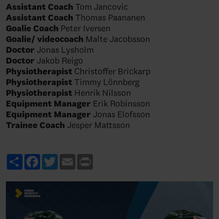
Assistant Coach
Tom Jancovic
Assistant Coach
Thomas Paananen
Goalie Coach
Peter Iversen
Goalie/ videocoach
Malte Jacobsson
Doctor
Jonas Lysholm
Doctor
Jakob Reigo
Physiotherapist
Christoffer Brickarp
Physiotherapist
Timmy Lönnberg
Physiotherapist
Henrik Nilsson
Equipment Manager
Erik Robinsson
Equipment Manager
Jonas Elofsson
Trainee Coach
Jesper Mattsson
Share
Facebook
Twitter
Email
Print