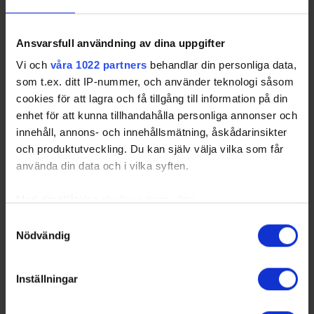
Ansvarsfull användning av dina uppgifter
Vi och
våra 1022 partners
behandlar din personliga data,
som t.ex. ditt IP-nummer, och använder teknologi såsom
cookies för att lagra och få tillgång till information på din
enhet för att kunna tillhandahålla personliga annonser och
innehåll, annons- och innehållsmätning, åskådarinsikter
och produktutveckling. Du kan själv välja vilka som får
använda din data och i vilka syften.
Med din tillåtelse skulle vi även vilja:
Samla in information om din geografiska plats
Samtyckesval
Nödvändig
som kan ha en noggrannhet på upp till flera meter
Identifiera din enhet genom att aktivt skanna den
för specifika kännetecken (fingeravtryck)
Inställningar
Ta reda på mer om hur dina personliga uppgifter
behandlas och ställ in dina preferenser i
detaljsektionen
.