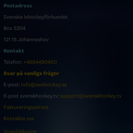
Postadress
Svenska Ishockeyförbundet
Box 5204
121 18 Johanneshov
Kontakt
Telefon:
+4684490400
Svar på vanliga frågor
E-post:
info@swehockey.se
E-post svenskhockey.tv:
support@svenskhockey.tv
Faktureringsadress
Kontakta oss
Visselblåsning