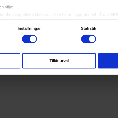
n vilja:
om din geografiska plats som kan ha en noggrannhet på upp till f
genom att aktivt skanna den för specifika kännetecken (fingeravt
rsonliga uppgifter behandlas och ställ in dina preferenser i
deta
Inställningar
Statistik
ke när som helst från cookie-förklaringen.
e för att anpassa innehållet och annonserna till användarna, tillh
vår trafik. Vi vidarebefordrar även sådana identifierare och anna
nnons- och analysföretag som vi samarbetar med. Dessa kan i sin
Tillåt urval
har tillhandahållit eller som de har samlat in när du har använt 