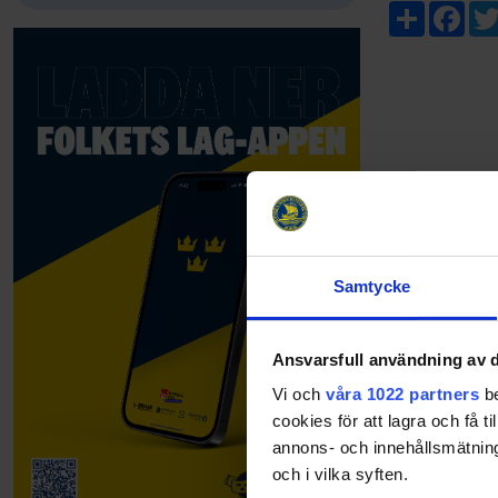
Share
Fac
Samtycke
Ansvarsfull användning av d
Vi och
våra 1022 partners
be
cookies för att lagra och få t
annons- och innehållsmätning
och i vilka syften.