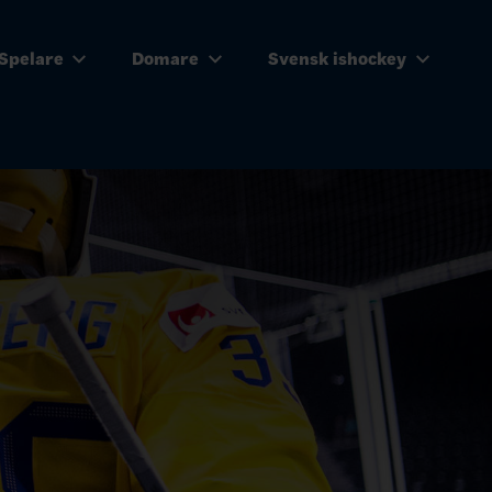
Spelare
Domare
Svensk ishockey