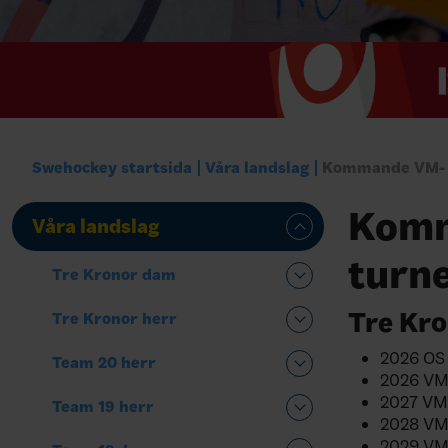
Swehockey startsida
Våra landslag
Kommande VM- o
Komm
Våra landslag
turn
Tre Kronor dam
Tre Kro
Tre Kronor herr
2026 OS 
Team 20 herr
2026 VM 
2027 VM 
Team 19 herr
2028 VM 
2029 VM 