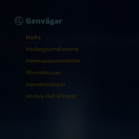
Genvägar
Media
Hockeyjournalisterna
Hemmaplansmodellen
Rörelsekurvan
svenskhockey.tv
Hockey Hall of Fame