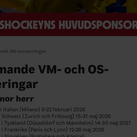
ch OS-turneringar
ande VM- och OS-
eringar
nor herr
i Italien (Milano) 6-22 februari 2026
Schweiz (Zurich och Fribourg) 15-31 maj 2026
i Tyskland (Düsseldorf och Mannheim) 14-30 maj 2027
i Frankrike (Paris och Lyon) 12-28 maj 2028
i Slovakien (Bratislava och Kosice)