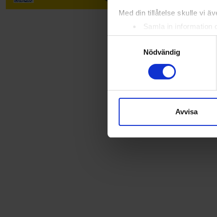
Med din tillåtelse skulle vi äve
Samla in information 
Identifiera din enhet 
Samtyckesval
Ta reda på mer om hur dina pe
Nödvändig
eller dra tillbaka ditt samtyc
Vi använder enhetsidentifierar
sociala medier och analysera 
till de sociala medier och a
Avvisa
med annan information som du 