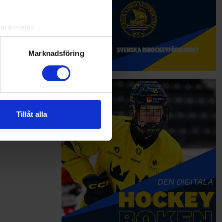
lera meter
ryck)
ljsektionen
. Du kan ändra
Marknadsföring
andahålla funktioner för
n information från din enhet
 tur kombinera informationen
Tillåt alla
deras tjänster.