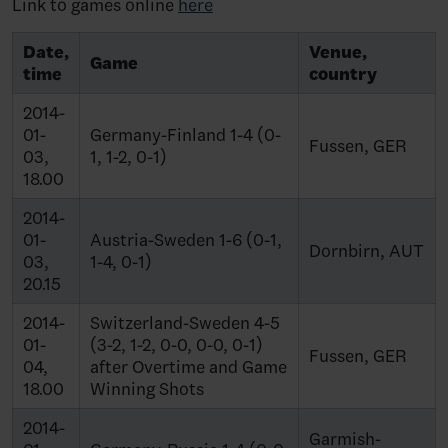
Link to games online
here
Date,
Venue,
Game
time
country
2014-
01-
Germany-Finland 1-4 (0-
Fussen, GER
03,
1, 1-2, 0-1)
18.00
2014-
01-
Austria-Sweden 1-6 (0-1,
Dornbirn, AUT
03,
1-4, 0-1)
20.15
2014-
Switzerland-Sweden 4-5
01-
(3-2, 1-2, 0-0, 0-0, 0-1)
Fussen, GER
04,
after Overtime and Game
18.00
Winning Shots
2014-
Garmish-