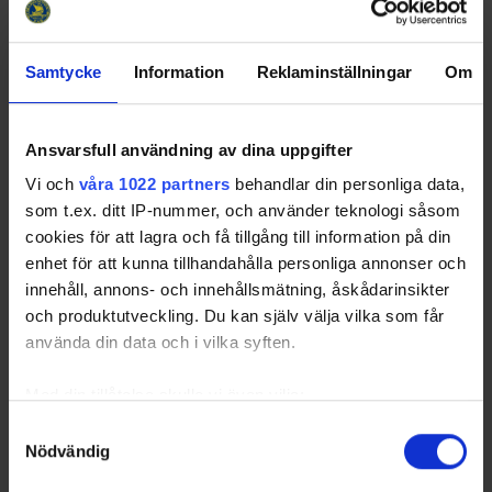
Samtycke
Information
Reklaminställningar
Om
Ansvarsfull användning av dina uppgifter
Vi och
våra 1022 partners
behandlar din personliga data,
som t.ex. ditt IP-nummer, och använder teknologi såsom
cookies för att lagra och få tillgång till information på din
enhet för att kunna tillhandahålla personliga annonser och
innehåll, annons- och innehållsmätning, åskådarinsikter
och produktutveckling. Du kan själv välja vilka som får
använda din data och i vilka syften.
Med din tillåtelse skulle vi även vilja:
Samla in information om din geografiska plats
Samtyckesval
Nödvändig
som kan ha en noggrannhet på upp till flera meter
Identifiera din enhet genom att aktivt skanna den