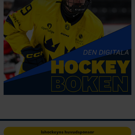
Ishockeyns huvudsponsor