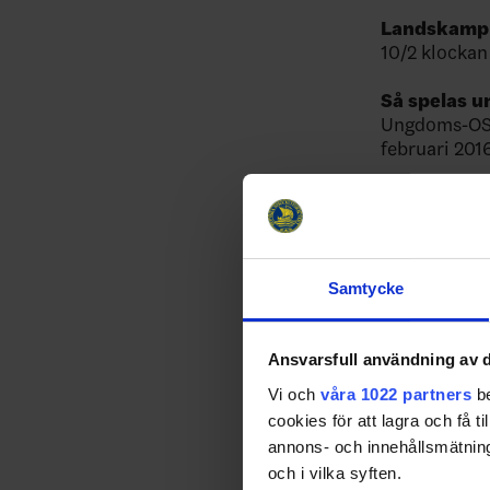
Landskamp 
10/2 klockan
Så spelas 
Ungdoms-OS f
februari 2016
SPELPROG
Fredagen de
12/2 klockan 
Samtycke
Lördagen de
13/2 klockan 
13/2 klockan
Ansvarsfull användning av d
Söndagen d
Vi och
våra 1022 partners
be
14/2 klockan 
cookies för att lagra och få t
annons- och innehållsmätning
Måndagen d
och i vilka syften.
15/2 klockan