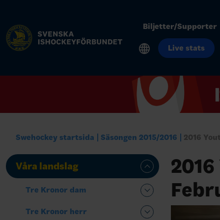
Biljetter/Supporter
Live stats
Swehockey startsida
Säsongen 2015/2016
2016 You
2016
Våra landslag
Febru
Tre Kronor dam
Tre Kronor herr