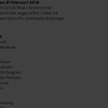
n 21 februari 2016
11.00 OS-final i Kristins Hall
tchtider anges alltid i lokal tid
ervation för eventuella ändringar
R
olt
Järnkrok
rlsson
tafsson
 Strömgren
lén-Persson
ölund
in
Bouveng
olin