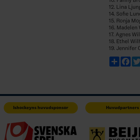
12. Lina Lju
14. Sofie Lun
15. Ronja Mo
16. Madelen
17. Agnes Wi
18. Ethel Wi
19. Jennifer
Share
Fac
Ishockeyns huvudsponsor
Huvudpartners