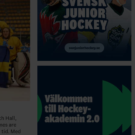
h Hall,
mes are
l tid. Med