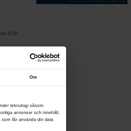
en 12-21
Om
änder teknologi såsom
rsonliga annonser och innehåll,
a som får använda din data