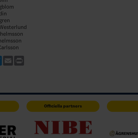
ngblom
din
gren
 Westerlund
lhelmsson
lhelmsson
 Carlsson
ebook
Twitter
Email
Print
Officiella partners