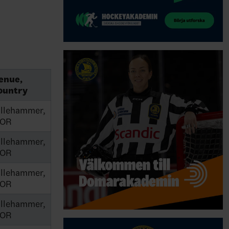
enue,
ountry
illehammer,
OR
illehammer,
OR
illehammer,
OR
illehammer,
OR