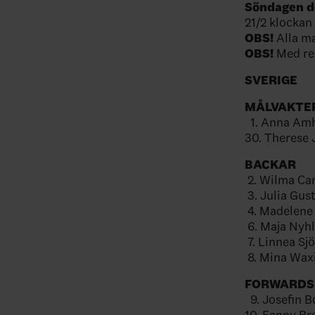
Söndagen de
21/2 klockan 
OBS!
Alla ma
OBS!
Med res
SVERIGE
MÅLVAKTE
1. Anna Amh
30. Therese 
BACKAR
2. Wilma Ca
3. Julia Gus
4. Madelene
6. Maja Nyh
7. Linnea Sj
8. Mina Wax
FORWARDS
9. Josefin 
10. Fanny Br