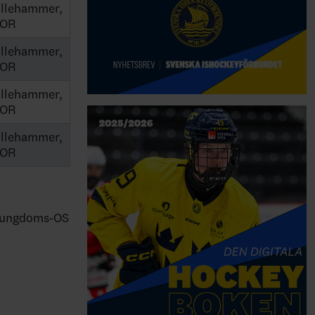
illehammer,
OR
illehammer,
OR
illehammer,
OR
illehammer,
OR
l ungdoms-OS