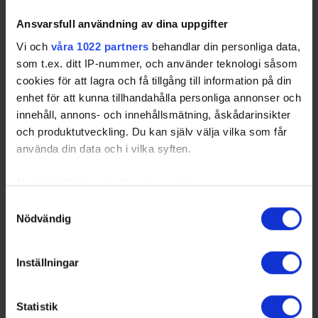
Ansvarsfull användning av dina uppgifter
Vi och
våra 1022 partners
behandlar din personliga data,
som t.ex. ditt IP-nummer, och använder teknologi såsom
cookies för att lagra och få tillgång till information på din
enhet för att kunna tillhandahålla personliga annonser och
innehåll, annons- och innehållsmätning, åskådarinsikter
och produktutveckling. Du kan själv välja vilka som får
använda din data och i vilka syften.
Med din tillåtelse skulle vi även vilja:
Samla in information om din geografiska plats
Samtyckesval
Nödvändig
som kan ha en noggrannhet på upp till flera meter
Identifiera din enhet genom att aktivt skanna den
för specifika kännetecken (fingeravtryck)
Inställningar
Ta reda på mer om hur dina personliga uppgifter
behandlas och ställ in dina preferenser i
detaljsektionen
.
Statistik
Du kan ändra eller dra tillbaka ditt samtycke när som