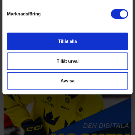
helst från cookie-förklaringen.
Marknadsföring
Vi använder enhetsidentifierare för att anpassa innehållet
och annonserna till användarna, tillhandahålla funktioner
för sociala medier och analysera vår trafik. Vi
vidarebefordrar även sådana identifierare och annan
Tillåt alla
information från din enhet till de sociala medier och
annons- och analysföretag som vi samarbetar med.
Dessa kan i sin tur kombinera informationen med annan
Tillåt urval
information som du har tillhandahållit eller som de har
samlat in när du har använt deras tjänster.
Avvisa