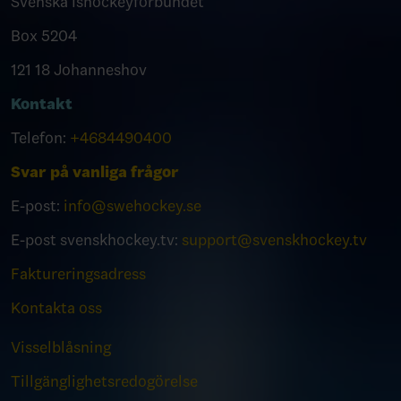
Svenska Ishockeyförbundet
Box 5204
121 18 Johanneshov
Kontakt
Telefon:
+4684490400
Svar på vanliga frågor
E-post:
info@swehockey.se
E-post svenskhockey.tv:
support@svenskhockey.tv
Faktureringsadress
Kontakta oss
Visselblåsning
Tillgänglighetsredogörelse