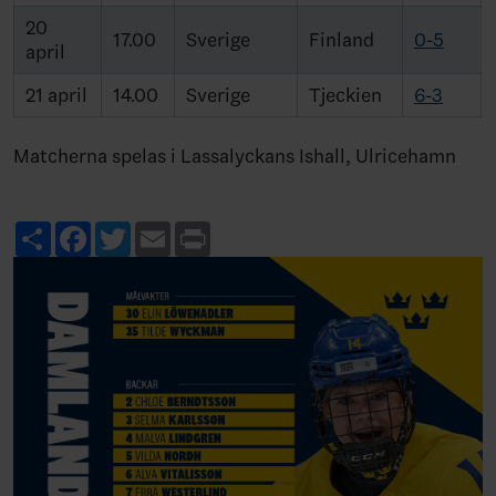
20
17.00
Sverige
Finland
0-5
april
21 april
14.00
Sverige
Tjeckien
6-3
Matcherna spelas i Lassalyckans Ishall, Ulricehamn
Share
Facebook
Twitter
Email
Print