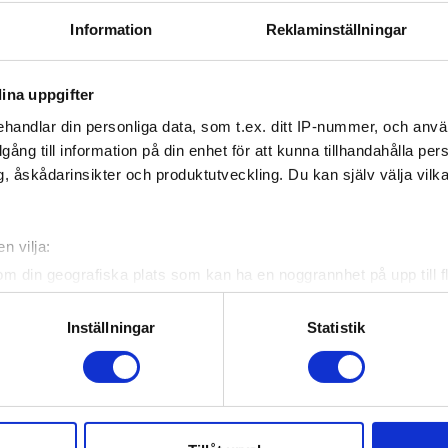
Information
Reklaminställningar
ina uppgifter
handlar din personliga data, som t.ex. ditt IP-nummer, och anv
illgång till information på din enhet för att kunna tillhandahålla pe
, åskådarinsikter och produktutveckling. Du kan själv välja vilk
n vilja:
om din geografiska plats som kan ha en noggrannhet på upp till f
genom att aktivt skanna den för specifika kännetecken (fingeravt
rsonliga uppgifter behandlas och ställ in dina preferenser i
deta
Inställningar
Statistik
ke när som helst från cookie-förklaringen.
e för att anpassa innehållet och annonserna till användarna, tillh
vår trafik. Vi vidarebefordrar även sådana identifierare och anna
nnons- och analysföretag som vi samarbetar med. Dessa kan i sin