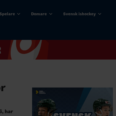
Spelare
Domare
Svensk ishockey
ör
6, har