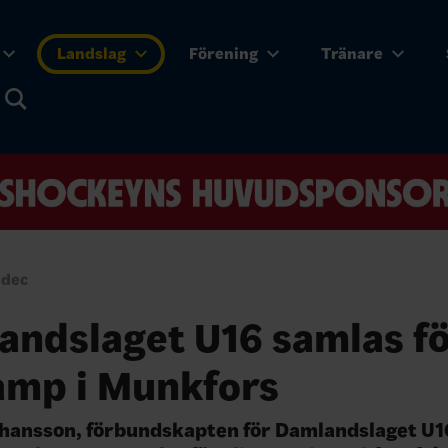
Landslag
Förening
Tränare
 dec
andslaget U16 samlas f
amp i Munkfors
hansson, förbundskapten för Damlandslaget U1