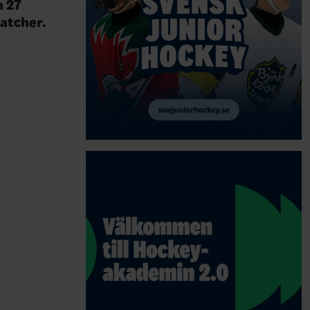
n 27
atcher.