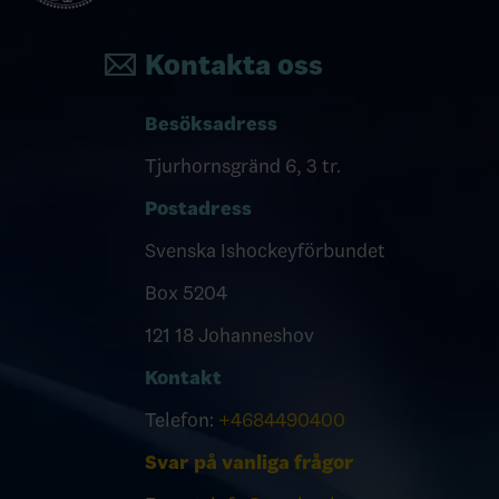
Kontakta oss
Besöksadress
Tjurhornsgränd 6, 3 tr.
Postadress
Svenska Ishockeyförbundet
Box 5204
121 18 Johanneshov
Kontakt
Telefon:
+4684490400
Svar på vanliga frågor