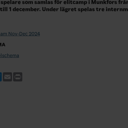
4 spelare som samlas för elitcamp i Munkfors frå
ill 1 december. Under lägret spelas tre internm
Dam Nov-Dec 2024
MA
elschema
ebook
Twitter
Email
Print