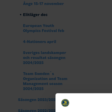
Ånge 15-17 november
Elitläger dec
European Youth
Olympics Festival feb
4-Nationers april
Sveriges landskamper
och resultat säsongen
2024/2025
Team Sweden´s
Organization and Team
Management season
2024/2025
Säsongen 2023/2024
Säsongen 2022/2023