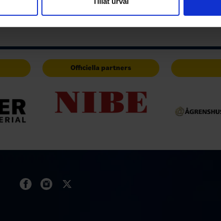
Tillåt urval
har tillhandahållit eller som de har samlat in när du har använt 
Officiella partners