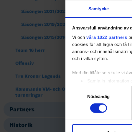
Samtycke
Säsongen 2021/2022
Säsongen 2019/2020
Ansvarsfull användning av d
Säsongen 2015/2016
Vi och
våra 1022 partners
be
cookies för att lagra och få t
Team 16 herr
annons- och innehållsmätning
och i vilka syften.
Offensiv
Med din tillåtelse skulle vi äve
Tre Kronor Legends
Samla in information 
Identifiera din enhet 
Kommande VM- och OS-
Samtyckesval
turneringar
Ta reda på mer om hur dina pe
Nödvändig
eller dra tillbaka ditt samtyc
Partners
Vi använder enhetsidentifierar
Historik
sociala medier och analysera 
till de sociala medier och a