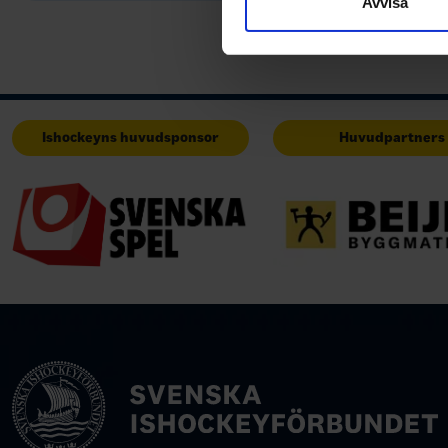
Avvisa
med annan information som du 
Ishockeyns huvudsponsor
Huvudpartners