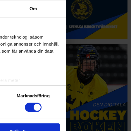
Om
änder teknologi såsom
rsonliga annonser och innehåll,
a som får använda din data
lera meter
ryck)
ljsektionen
. Du kan ändra
Marknadsföring
andahålla funktioner för
n information från din enhet
 tur kombinera informationen