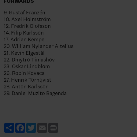
FORWARDS
9. Gustaf Franzén
10. Axel Holmström
12. Fredrik Olofsson
14. Filip Karlsson
17. Adrian Kempe
20. William Nylander Altelius
21. Kevin Elgestål
22. Dmytro Timashov
23. Oskar Lindblom
26. Robin Kovacs
27. Henrik Törnqvist
28. Anton Karlsson
29. Daniel Muzito Bagenda
Share
Facebook
Twitter
Email
Print