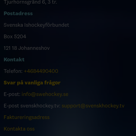
Tjurhornsgränd 6, 3 tr.
Postadress
Svenska Ishockeyförbundet
Box 5204
121 18 Johanneshov
Kontakt
Telefon:
+4684490400
Svar på vanliga frågor
E-post:
info@swehockey.se
E-post svenskhockey.tv:
support@svenskhockey.tv
Faktureringsadress
Kontakta oss