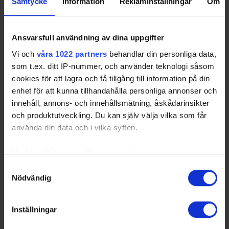
Samtycke
Information
Reklaminställningar
Om
Ansvarsfull användning av dina uppgifter
Vi och
våra 1022 partners
behandlar din personliga data,
som t.ex. ditt IP-nummer, och använder teknologi såsom
cookies för att lagra och få tillgång till information på din
enhet för att kunna tillhandahålla personliga annonser och
innehåll, annons- och innehållsmätning, åskådarinsikter
och produktutveckling. Du kan själv välja vilka som får
använda din data och i vilka syften.
Med din tillåtelse skulle vi även vilja:
Samla in information om din geografiska plats
Samtyckesval
Nödvändig
som kan ha en noggrannhet på upp till flera meter
Identifiera din enhet genom att aktivt skanna den
för specifika kännetecken (fingeravtryck)
Inställningar
Ta reda på mer om hur dina personliga uppgifter