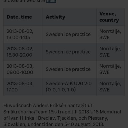
Slovakian web site
here
Venue,
Date, time
Activity
country
2013-08-02,
Norrtälje,
Sweden ice practice
13.00-14.15
SWE
2013-08-02,
Norrtälje,
Sweden ice practice
18.30-20.00
SWE
2013-08-03,
Norrtälje,
Sweden ice practice
09.00-10.00
SWE
2013-08-03,
Sweden-AIK U20 2-0
Norrtälje,
17.00
(0-0, 1-0, 1-0)
SWE
Huvudcoach Anders Eriksén har tagit ut
Småkronorna/Team 18:s trupp till 2013 U18 Memorial
of Ivan Hlinka i Breclav, Tjeckien, och Piestany,
Slovakien, under tiden den 5-10 augusti 2013.