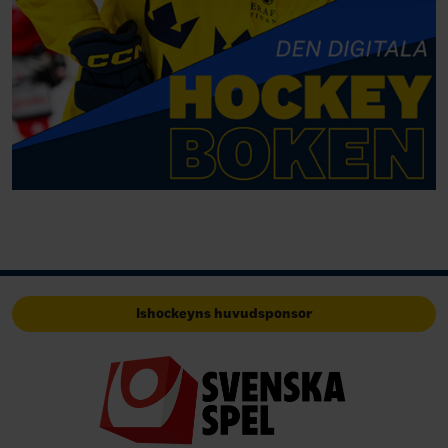
Ishockeyns huvudsponsor