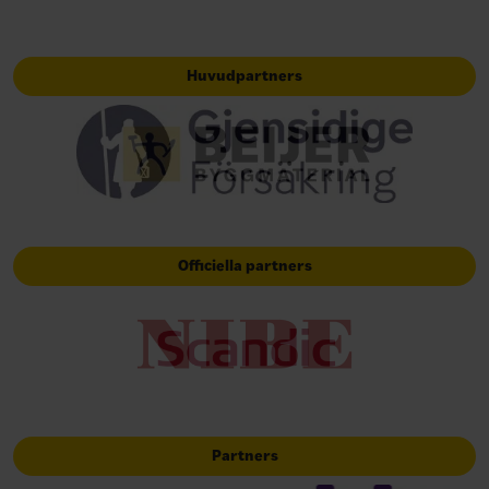
Huvudpartners
Officiella partners
Partners