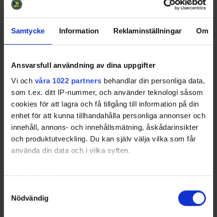
Samtycke
Information
Reklaminställningar
Om
Ansvarsfull användning av dina uppgifter
Vi och
våra 1022 partners
behandlar din personliga data,
som t.ex. ditt IP-nummer, och använder teknologi såsom
cookies för att lagra och få tillgång till information på din
enhet för att kunna tillhandahålla personliga annonser och
innehåll, annons- och innehållsmätning, åskådarinsikter
och produktutveckling. Du kan själv välja vilka som får
använda din data och i vilka syften.
Med din tillåtelse skulle vi även vilja:
Samla in information om din geografiska plats
Samtyckesval
Nödvändig
som kan ha en noggrannhet på upp till flera meter
Identifiera din enhet genom att aktivt skanna den