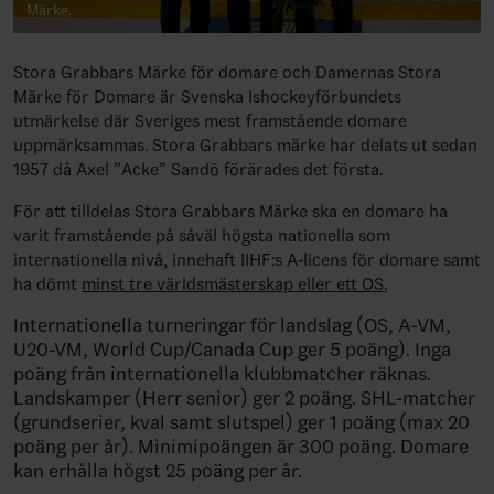
Märke.
Stora Grabbars Märke för domare och Damernas Stora
Märke för Domare är Svenska Ishockeyförbundets
utmärkelse där Sveriges mest framstående domare
uppmärksammas. Stora Grabbars märke har delats ut sedan
1957 då Axel ”Acke” Sandö förärades det första.
För att tilldelas Stora Grabbars Märke ska en domare ha
varit framstående på såväl högsta nationella som
internationella nivå, innehaft IIHF:s A-licens för domare samt
ha dömt
minst tre världsmästerskap eller ett OS.
Internationella turneringar för landslag (OS, A-VM,
U20-VM, World Cup/Canada Cup ger 5 poäng). Inga
poäng från internationella klubbmatcher räknas.
Landskamper (Herr senior) ger 2 poäng. SHL-matcher
(grundserier, kval samt slutspel) ger 1 poäng (max 20
poäng per år). Minimipoängen är 300 poäng. Domare
kan erhålla högst 25 poäng per år.