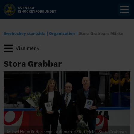
Swehockey startsida
Organisation
Stora Grabbars Märke
Stora Grabbar
Mikael Holm är den senaste domaren att tilldelas Stora Grabbars