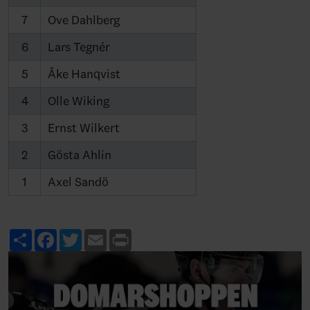
7
Ove Dahlberg
6
Lars Tegnér
5
Åke Hanqvist
4
Olle Wiking
3
Ernst Wilkert
2
Gösta Ahlin
1
Axel Sandö
Share
Facebook
Twitter
Email
Print