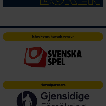
Ishockeyns huvudsponsor
Huvudpartners