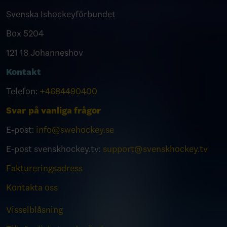
Svenska Ishockeyförbundet
Box 5204
121 18 Johanneshov
Kontakt
Telefon:
+4684490400
Svar på vanliga frågor
E-post:
info@swehockey.se
E-post svenskhockey.tv:
support@svenskhockey.tv
Faktureringsadress
Kontakta oss
Visselblåsning