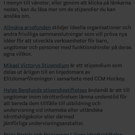
I menyn till vänster, eller genom att klicka på länkarna
nedan, kan du läsa mer om de stipendier du kan
ansöka om.
Allmäna arvsfonden
stödjer ideella organisationer och
andra frivilliga sammanslutningar som vill pröva nya
idéer för att utveckla verksamheter för barn,
ungdomar och personer med funktionshinder på deras
egna villkor.
Mikael Victorys Stipendium
är ett stipendium som
delas ut årligen till en linjedomare av
Elitdomarföreningen i samarbete med CCM Hockey.
Helge Berglunds stipendiestiftelses
ändamål är att till
ungdomar inom idrottsrörelsen lämna understöd för
att bereda dem tillfälle till utbildning och
undervisning vid inhemska eller utländska
idrottshögskolor eller därmed
jämförliga undervisningsanstalter.
Prins Bertils och Prinsessan Lilians idrottsstiftelse