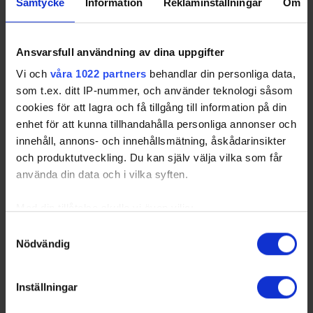
Samtycke
Information
Reklaminställningar
Om
Ansvarsfull användning av dina uppgifter
Vi och
våra 1022 partners
behandlar din personliga data,
som t.ex. ditt IP-nummer, och använder teknologi såsom
cookies för att lagra och få tillgång till information på din
enhet för att kunna tillhandahålla personliga annonser och
innehåll, annons- och innehållsmätning, åskådarinsikter
och produktutveckling. Du kan själv välja vilka som får
använda din data och i vilka syften.
Med din tillåtelse skulle vi även vilja:
Samla in information om din geografiska plats
Samtyckesval
Nödvändig
som kan ha en noggrannhet på upp till flera meter
Identifiera din enhet genom att aktivt skanna den
för specifika kännetecken (fingeravtryck)
Inställningar
Ta reda på mer om hur dina personliga uppgifter