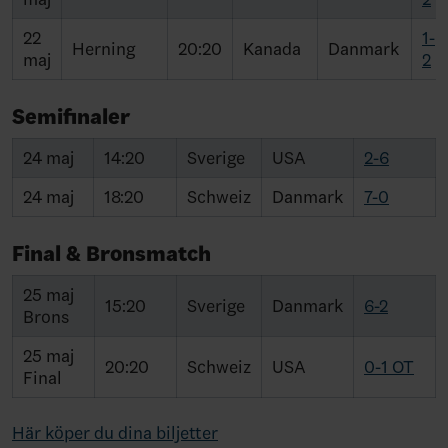
22
1-
Herning
20:20
Kanada
Danmark
maj
2
Semifinaler
24 maj
14:20
Sverige
USA
2-6
24 maj
18:20
Schweiz
Danmark
7-0
Final & Bronsmatch
25 maj
15:20
Sverige
Danmark
6-2
Brons
25 maj
20:20
Schweiz
USA
0-1 OT
Final
Här köper du dina biljetter