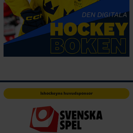
Ishockeyns huvudsponsor