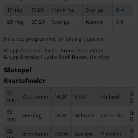
17 maj
16:20
Frankrike
Sverige
0-4
20 maj
20:20
Sverige
Kanada
3-5
Hela spelprogrammet för båda grupperna
Grupp A spelas i Avicci Arena, Stockholm
Grupp B spelas i Jyske Bank Boxen, Herning
Slutspel
Kvartsfinaler
22
5-
Stockholm
16:20
USA
Finland
maj
2
22
6-
Herning
16:20
Schweiz
Österrike
maj
0
22
5-
Stockholm
20:20
Sverige
Tjeckien
maj
2