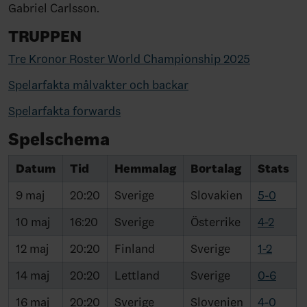
Gabriel Carlsson.
TRUPPEN
Tre Kronor Roster World Championship 2025
Spelarfakta målvakter och backar
Spelarfakta forwards
Spelschema
Datum
Tid
Hemmalag
Bortalag
Stats
9 maj
20:20
Sverige
Slovakien
5-0
10 maj
16:20
Sverige
Österrike
4-2
12 maj
20:20
Finland
Sverige
1-2
14 maj
20:20
Lettland
Sverige
0-6
16 maj
20:20
Sverige
Slovenien
4-0