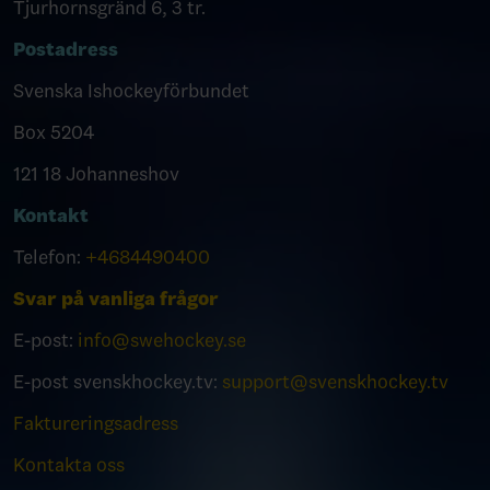
Tjurhornsgränd 6, 3 tr.
Postadress
Svenska Ishockeyförbundet
Box 5204
121 18 Johanneshov
Kontakt
Telefon:
+4684490400
Svar på vanliga frågor
E-post:
info@swehockey.se
E-post svenskhockey.tv:
support@svenskhockey.tv
Faktureringsadress
Kontakta oss