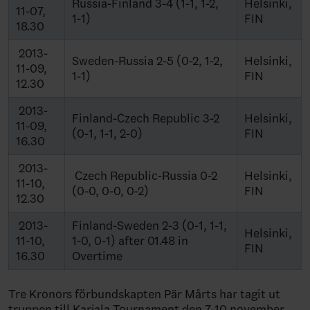
Russia-Finland 3-4 (1-1, 1-2,
Helsinki,
11-07,
1-1)
FIN
18.30
2013-
Sweden-Russia 2-5 (0-2, 1-2,
Helsinki,
11-09,
1-1)
FIN
12.30
2013-
Finland-Czech Republic 3-2
Helsinki,
11-09,
(0-1, 1-1, 2-0)
FIN
16.30
2013-
Czech Republic-Russia 0-2
Helsinki,
11-10,
(0-0, 0-0, 0-2)
FIN
12.30
2013-
Finland-Sweden 2-3 (0-1, 1-1,
Helsinki,
11-10,
1-0, 0-1) after 01.48 in
FIN
16.30
Overtime
Tre Kronors förbundskapten Pär Mårts har tagit ut
truppen till Karjala Tournament den 7-10 november