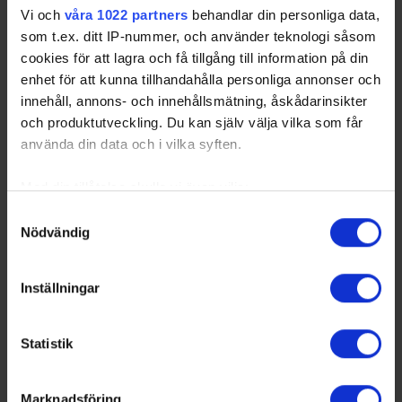
Vi och
våra 1022 partners
behandlar din personliga data,
som t.ex. ditt IP-nummer, och använder teknologi såsom
cookies för att lagra och få tillgång till information på din
enhet för att kunna tillhandahålla personliga annonser och
innehåll, annons- och innehållsmätning, åskådarinsikter
och produktutveckling. Du kan själv välja vilka som får
använda din data och i vilka syften.
Med din tillåtelse skulle vi även vilja:
Samla in information om din geografiska plats
Samtyckesval
Nödvändig
som kan ha en noggrannhet på upp till flera meter
Identifiera din enhet genom att aktivt skanna den
för specifika kännetecken (fingeravtryck)
Inställningar
Ta reda på mer om hur dina personliga uppgifter
behandlas och ställ in dina preferenser i
detaljsektionen
.
Statistik
Du kan ändra eller dra tillbaka ditt samtycke när som
helst från cookie-förklaringen.
Marknadsföring