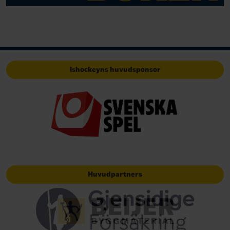
Ishockeyns huvudsponsor
Huvudpartners