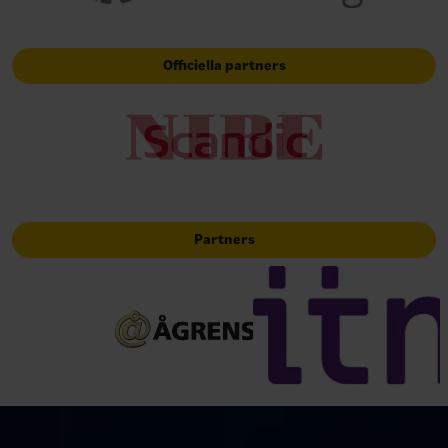
Officiella partners
Partners