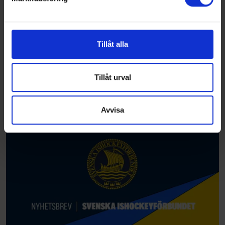
Vi använder enhetsidentifierare för att anpassa innehållet
och annonserna till användarna, tillhandahålla funktioner
för sociala medier och analysera vår trafik. Vi
vidarebefordrar även sådana identifierare och annan
Tillåt alla
information från din enhet till de sociala medier och
annons- och analysföretag som vi samarbetar med.
Dessa kan i sin tur kombinera informationen med annan
Tillåt urval
information som du har tillhandahållit eller som de har
samlat in när du har använt deras tjänster.
Avvisa