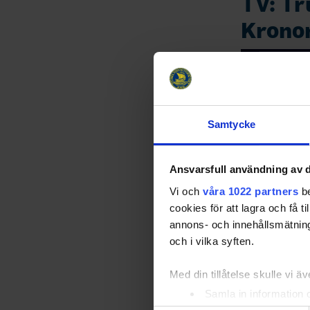
TV: Tr
Krono
Samtycke
Ansvarsfull användning av d
Vi och
våra 1022 partners
be
cookies för att lagra och få t
annons- och innehållsmätning
och i vilka syften.
Med din tillåtelse skulle vi äve
Samla in information 