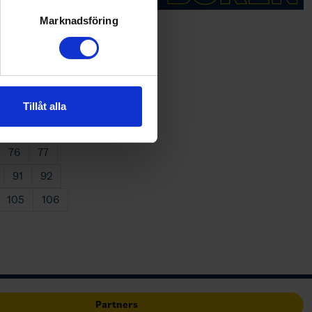
ryck)
ljsektionen
. Du kan ändra
Marknadsföring
16
17
andahålla funktioner för
31
32
n information från din enhet
 tur kombinera informationen
46
47
Tillåt alla
deras tjänster.
61
62
76
77
91
92
105
106
Partners