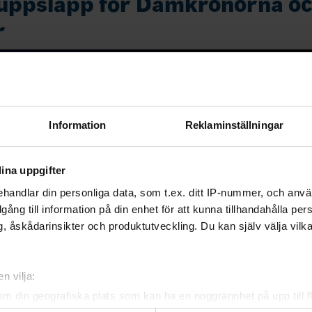
uppsläpp för Damkronorna oc
r
Information
Reklaminställningar
ina uppgifter
handlar din personliga data, som t.ex. ditt IP-nummer, och anv
illgång till information på din enhet för att kunna tillhandahålla pe
, åskådarinsikter och produktutveckling. Du kan själv välja vilk
n vilja:
om din geografiska plats som kan ha en noggrannhet på upp till f