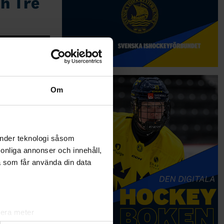
h Tre
Om
änder teknologi såsom
rsonliga annonser och innehåll,
a som får använda din data
lera meter