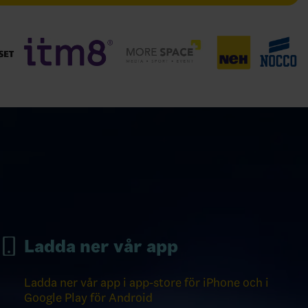
Ladda ner vår app
Ladda ner vår app i app-store för iPhone och i
Google Play för Android