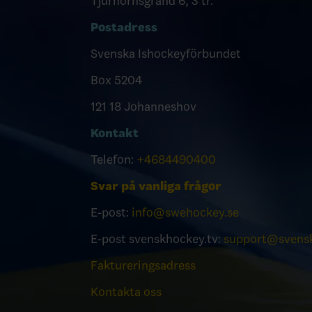
Tjurhornsgränd 6, 3 tr.
Postadress
Svenska Ishockeyförbundet
Box 5204
121 18 Johanneshov
Kontakt
Telefon:
+4684490400
Svar på vanliga frågor
E-post:
info@swehockey.se
E-post svenskhockey.tv:
support@svensk
Faktureringsadress
Kontakta oss