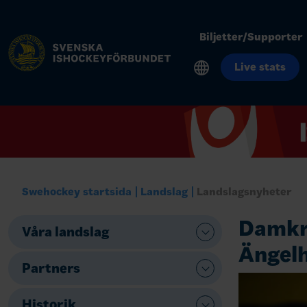
Biljetter/Supporter
Live stats
Swehockey startsida
Landslag
Landslagsnyheter
Damkro
Våra landslag
Ängelh
Partners
Historik