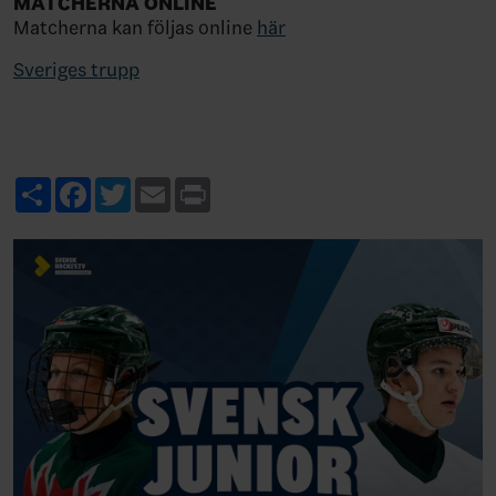
MATCHERNA ONLINE
Matcherna kan följas online
här
Sveriges trupp
Share
Facebook
Twitter
Email
Print