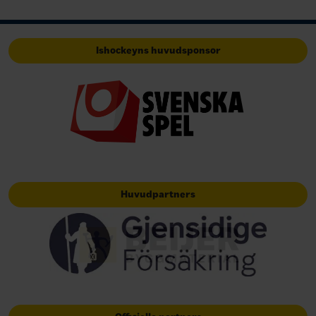
Ishockeyns huvudsponsor
Huvudpartners