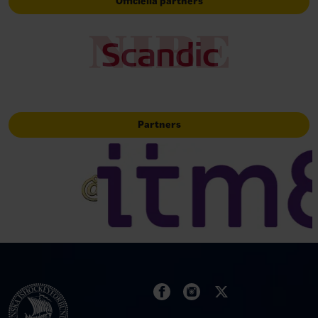
Officiella partners
Partners