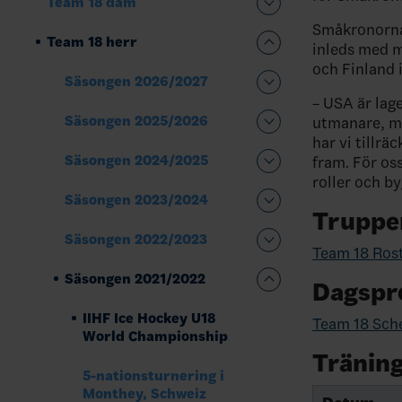
Team 18 dam
Småkronorna
Team 18 herr
inleds med m
och Finland i
Säsongen 2026/2027
– USA är lag
Säsongen 2025/2026
utmanare, m
har vi tillr
Säsongen 2024/2025
fram. För os
roller och b
Säsongen 2023/2024
Truppe
Säsongen 2022/2023
Team 18 Ros
Säsongen 2021/2022
Dagspr
IIHF Ice Hockey U18
Team 18 Sche
World Championship
Tränin
5-nationsturnering i
Monthey, Schweiz