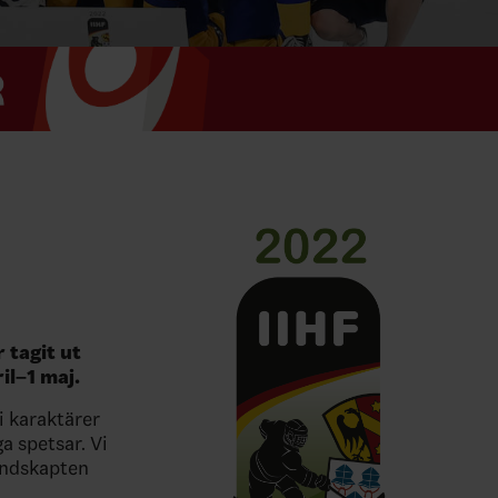
tagit ut
il–1 maj.
i karaktärer
ga spetsar. Vi
bundskapten