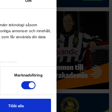
Om
änder teknologi såsom
rsonliga annonser och innehåll,
a som får använda din data
lera meter
ryck)
ljsektionen
. Du kan ändra
Marknadsföring
andahålla funktioner för
n information från din enhet
 tur kombinera informationen
Tillåt alla
deras tjänster.