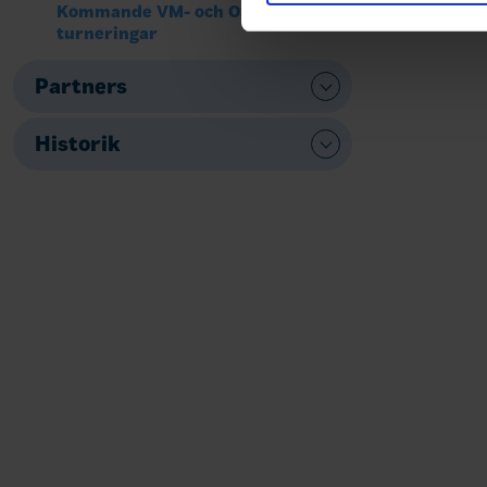
Kommande VM- och OS-
turneringar
Partners
Historik