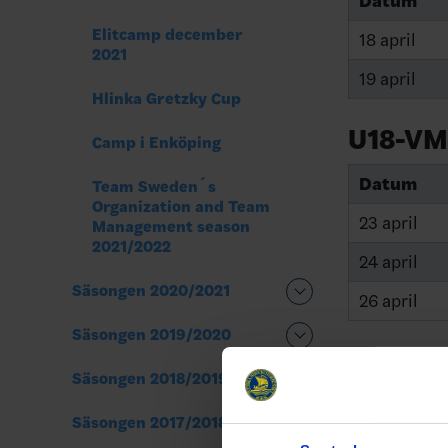
Datum
Elitcamp december
18 april
2021
19 april
Hlinka Gretzky Cup
U18-VM
Camp i Enköping
Datum
Team Sweden´s
Organization and Team
23 april
Management season
2021/2022
24 april
Säsongen 2020/2021
26 april
Säsongen 2019/2020
Du ser m
Säsongen 2018/2019
Torsdag 
Säsongen 2017/2018
Kvartsfinal