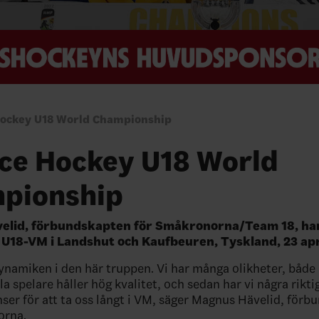
 Hockey U18 World Championship
Ice Hockey U18 World
pionship
elid, förbundskapten för Småkronorna/Team 18, har 
l U18-VM i Landshut och Kaufbeuren, Tyskland, 23 apr
dynamiken i den här truppen. Vi har många olikheter, både 
lla spelare håller hög kvalitet, och sedan har vi några rikti
nser för att ta oss långt i VM, säger Magnus Hävelid, för
orna.