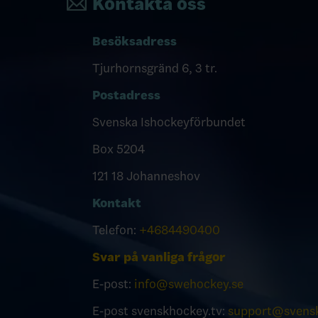
Kontakta oss
Besöksadress
Tjurhornsgränd 6, 3 tr.
Postadress
Svenska Ishockeyförbundet
Box 5204
121 18 Johanneshov
Kontakt
Telefon:
+4684490400
Svar på vanliga frågor
E-post:
info@swehockey.se
E-post svenskhockey.tv:
support@svensk