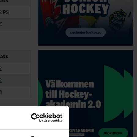
ats
2 PS
6
ats
2
2
3