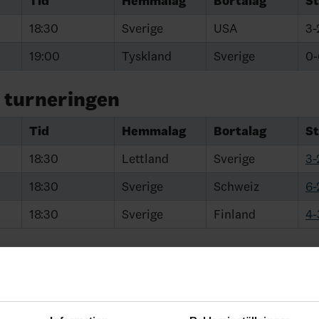
Tid
Hemmalag
Bortalag
St
18:30
Sverige
USA
3-
19:00
Tyskland
Sverige
0-
 turneringen
Tid
Hemmalag
Bortalag
St
18:30
Lettland
Sverige
3-
18:30
Sverige
Schweiz
6-
18:30
Sverige
Finland
4-
atcherna på svenskhockey.tv >
28 april