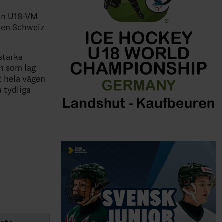
nan U18-VM
ven Schweiz
starka
n som lag
t hela vägen
 tydliga