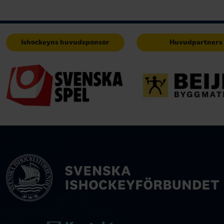
Ishockeyns huvudsponsor
Huvudpartners