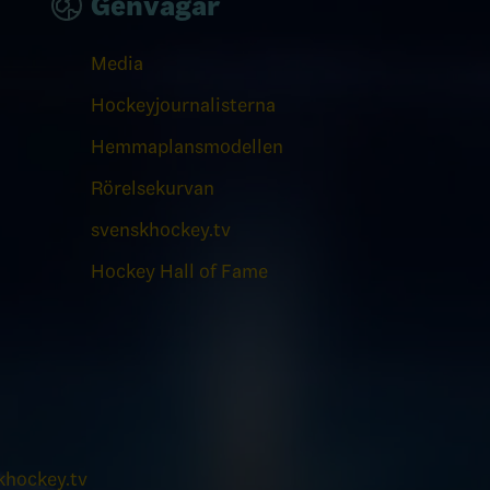
Genvägar
Media
Hockeyjournalisterna
Hemmaplansmodellen
Rörelsekurvan
svenskhockey.tv
Hockey Hall of Fame
hockey.tv