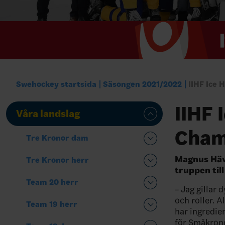
Swehockey startsida
Säsongen 2021/2022
IIHF Ice
IIHF 
Våra landslag
Cham
Tre Kronor dam
Magnus Häv
Tre Kronor herr
truppen til
Team 20 herr
– Jag gillar 
och roller. A
Team 19 herr
har ingredie
för Småkron