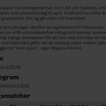
 spelar två träningsmatcher, mot USA och Tyskland, in
atch mot Lettland lördag 23 april. Småkronorna möter ä
 gruppspelet. Alla lag går vidare till kvartsfinal.
et som alla jagar, därefter ser jag Kanada och Finland som 
en om vi får personbästa från många och kommer samma
äckligt många spetsspelare för att vara med och slåss om de
s som ledarteam gäller det att samla gruppen snabbt, sätta
ygga bra ”team spirit”, säger Magnus Hävelid.
n
ter U-18 VM
ogram
dule April 2022
gsmatcher