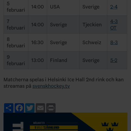
5
14:00
USA
Sverige
2-4
februari
7
4-3
14:00
Sverige
Tjeckien
februari
OT
8
16:30
Sverige
Schweiz
8-3
februari
9
13:00
Finland
Sverige
5-2
februari
Matcherna spelas i Helsinki Ice Hall 2nd rink och kan
streamas på
svenskhockey.tv
Share
Facebook
Twitter
Email
Print