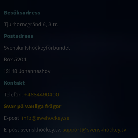
Besöksadress
Tjurhornsgränd 6, 3 tr.
Postadress
Svenska Ishockeyförbundet
Box 5204
121 18 Johanneshov
Kontakt
Telefon:
+4684490400
Svar på vanliga frågor
E-post:
info@swehockey.se
E-post svenskhockey.tv:
support@svenskhockey.tv