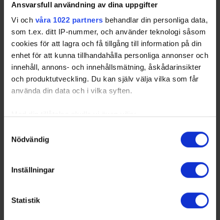
Ansvarsfull användning av dina uppgifter
Vi och
våra 1022 partners
behandlar din personliga data,
som t.ex. ditt IP-nummer, och använder teknologi såsom
cookies för att lagra och få tillgång till information på din
enhet för att kunna tillhandahålla personliga annonser och
innehåll, annons- och innehållsmätning, åskådarinsikter
och produktutveckling. Du kan själv välja vilka som får
använda din data och i vilka syften.
Med din tillåtelse skulle vi även vilja:
Samla in information om din geografiska plats
Samtyckesval
Nödvändig
som kan ha en noggrannhet på upp till flera meter
Identifiera din enhet genom att aktivt skanna den
för specifika kännetecken (fingeravtryck)
Inställningar
Ta reda på mer om hur dina personliga uppgifter
behandlas och ställ in dina preferenser i
detaljsektionen
.
Statistik
Du kan ändra eller dra tillbaka ditt samtycke när som
helst från cookie-förklaringen.