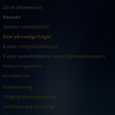
121 18 Johanneshov
Kontakt
Telefon:
+4684490400
Svar på vanliga frågor
E-post:
info@swehockey.se
E-post svenskhockey.tv:
support@svenskhockey.tv
Faktureringsadress
Kontakta oss
Visselblåsning
Tillgänglighetsredogörelse
Annonsering & sponsring