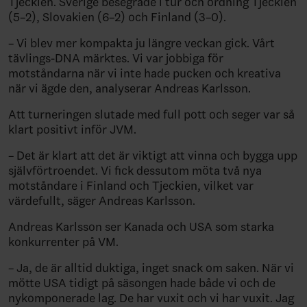
Tjeckien. Sverige besegrade i tur och ordning Tjeckien
(5–2), Slovakien (6–2) och Finland (3–0).
– Vi blev mer kompakta ju längre veckan gick. Vårt
tävlings-DNA märktes. Vi var jobbiga för
motståndarna när vi inte hade pucken och kreativa
när vi ägde den, analyserar Andreas Karlsson.
Att turneringen slutade med full pott och seger var så
klart positivt inför JVM.
– Det är klart att det är viktigt att vinna och bygga upp
självförtroendet. Vi fick dessutom möta två nya
motståndare i Finland och Tjeckien, vilket var
värdefullt, säger Andreas Karlsson.
Andreas Karlsson ser Kanada och USA som starka
konkurrenter på VM.
– Ja, de är alltid duktiga, inget snack om saken. När vi
mötte USA tidigt på säsongen hade både vi och de
nykomponerade lag. De har vuxit och vi har vuxit. Jag