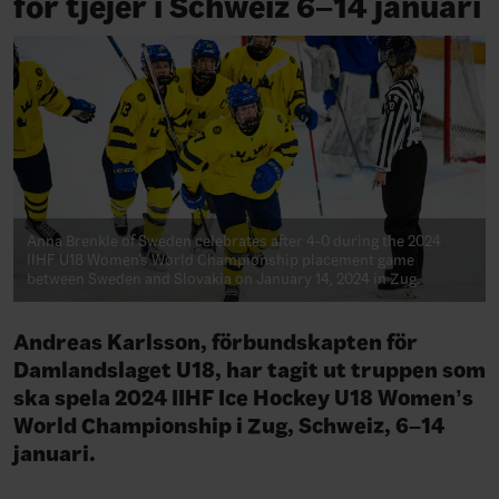
för tjejer i Schweiz 6–14 januari
Anna Brenkle of Sweden celebrates after 4-0 during the 2024
IIHF U18 Women's World Championship placement game
between Sweden and Slovakia on January 14, 2024 in Zug.
Andreas Karlsson, förbundskapten för
Damlandslaget U18, har tagit ut truppen som
ska spela 2024 IIHF Ice Hockey U18 Women’s
World Championship i Zug, Schweiz, 6–14
januari.