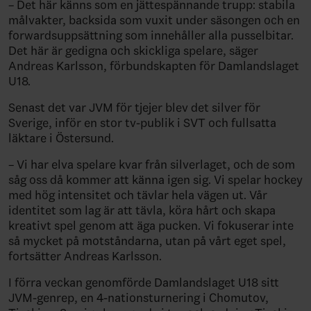
– Det här känns som en jättespännande trupp: stabila
målvakter, backsida som vuxit under säsongen och en
forwardsuppsättning som innehåller alla pusselbitar.
Det här är gedigna och skickliga spelare, säger
Andreas Karlsson, förbundskapten för Damlandslaget
U18.
Senast det var JVM för tjejer blev det silver för
Sverige, inför en stor tv-publik i SVT och fullsatta
läktare i Östersund.
– Vi har elva spelare kvar från silverlaget, och de som
såg oss då kommer att känna igen sig. Vi spelar hockey
med hög intensitet och tävlar hela vägen ut. Vår
identitet som lag är att tävla, köra hårt och skapa
kreativt spel genom att äga pucken. Vi fokuserar inte
så mycket på motståndarna, utan på vårt eget spel,
fortsätter Andreas Karlsson.
I förra veckan genomförde Damlandslaget U18 sitt
JVM-genrep, en 4-nationsturnering i Chomutov,