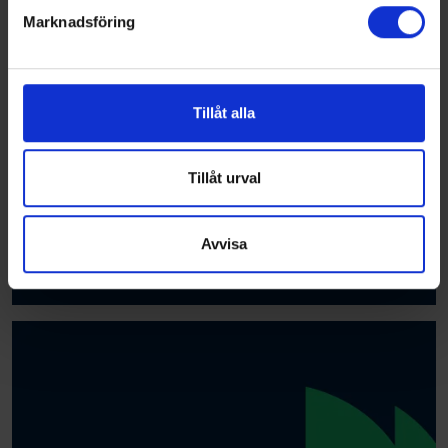
Marknadsföring
Vi använder enhetsidentifierare för att anpassa innehållet
och annonserna till användarna, tillhandahålla funktioner
för sociala medier och analysera vår trafik. Vi
vidarebefordrar även sådana identifierare och annan
Tillåt alla
information från din enhet till de sociala medier och
annons- och analysföretag som vi samarbetar med.
Dessa kan i sin tur kombinera informationen med annan
Tillåt urval
information som du har tillhandahållit eller som de har
samlat in när du har använt deras tjänster.
Avvisa