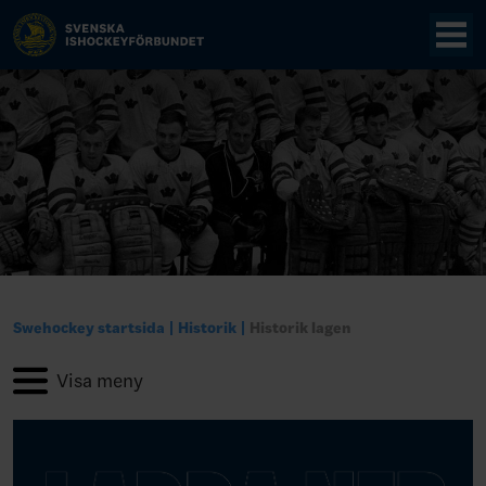
Swehockey startsida
Historik
Historik lagen