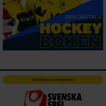
Ishockeyns huvudsponsor