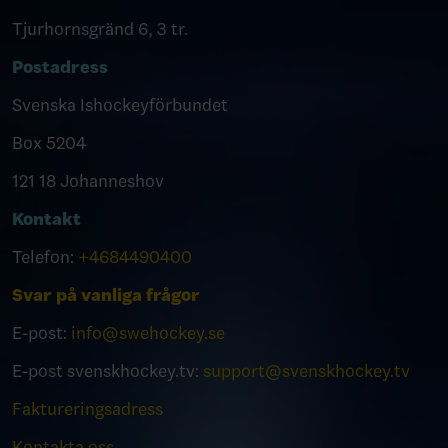
Tjurhornsgränd 6, 3 tr.
Postadress
Svenska Ishockeyförbundet
Box 5204
121 18 Johanneshov
Kontakt
Telefon:
+4684490400
Svar på vanliga frågor
E-post:
info@swehockey.se
E-post svenskhockey.tv:
support@svenskhockey.tv
Faktureringsadress
Kontakta oss