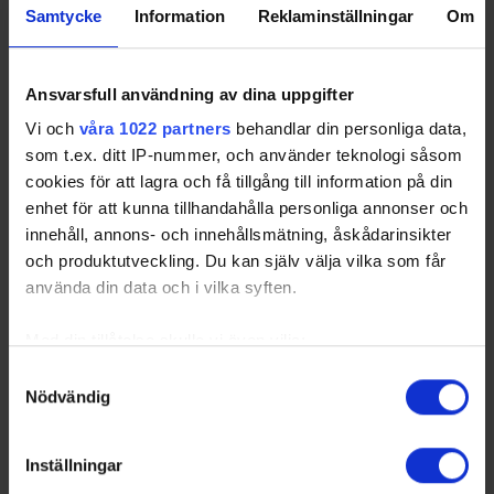
Samtycke
Information
Reklaminställningar
Om
Ansvarsfull användning av dina uppgifter
Vi och
våra 1022 partners
behandlar din personliga data,
som t.ex. ditt IP-nummer, och använder teknologi såsom
cookies för att lagra och få tillgång till information på din
enhet för att kunna tillhandahålla personliga annonser och
innehåll, annons- och innehållsmätning, åskådarinsikter
och produktutveckling. Du kan själv välja vilka som får
använda din data och i vilka syften.
Med din tillåtelse skulle vi även vilja:
Samla in information om din geografiska plats
Samtyckesval
Nödvändig
som kan ha en noggrannhet på upp till flera meter
Identifiera din enhet genom att aktivt skanna den
för specifika kännetecken (fingeravtryck)
Inställningar
Ta reda på mer om hur dina personliga uppgifter