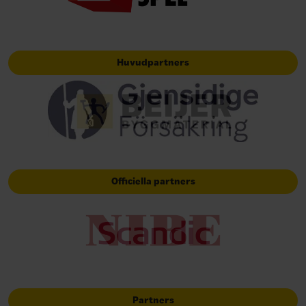
Huvudpartners
Officiella partners
Partners