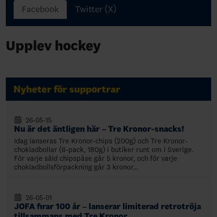
Facebook
Twitter (X)
Upplev hockey
Nyheter för supportrar
26-05-15
Nu är det äntligen här – Tre Kronor-snacks!
Idag lanseras Tre Kronor-chips (200g) och Tre Kronor-
chokladbollar (6-pack, 180g) i butiker runt om i Sverige.
För varje såld chipspåse går 5 kronor, och för varje
chokladbollsförpackning går 3 kronor…
26-05-01
JOFA firar 100 år – lanserar limiterad retrotröja
tillsammans med Tre Kronor