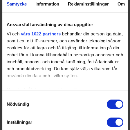
Samtycke
Information
Reklaminställningar
Om
Ansvarsfull användning av dina uppgifter
Vi och
våra 1022 partners
behandlar din personliga data,
som t.ex. ditt IP-nummer, och använder teknologi såsom
cookies för att lagra och få tillgång till information på din
enhet för att kunna tillhandahålla personliga annonser och
innehåll, annons- och innehållsmätning, åskådarinsikter
och produktutveckling. Du kan själv välja vilka som får
använda din data och i vilka syften.
Med din tillåtelse skulle vi även vilja:
Samla in information om din geografiska plats
Samtyckesval
Nödvändig
som kan ha en noggrannhet på upp till flera meter
Identifiera din enhet genom att aktivt skanna den
för specifika kännetecken (fingeravtryck)
Inställningar
Ta reda på mer om hur dina personliga uppgifter