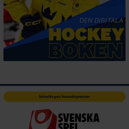
Ishockeyns huvudsponsor