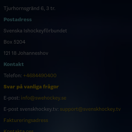
Tjurhornsgränd 6, 3 tr.
Postadress
Svenska Ishockeyförbundet
Box 5204
121 18 Johanneshov
Kontakt
Telefon:
+4684490400
Svar på vanliga frågor
E-post:
info@swehockey.se
E-post svenskhockey.tv:
support@svenskhockey.tv
Faktureringsadress
Kontakta oss