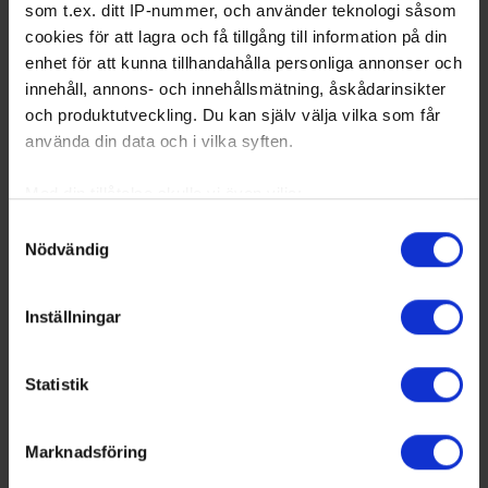
som t.ex. ditt IP-nummer, och använder teknologi såsom
cookies för att lagra och få tillgång till information på din
enhet för att kunna tillhandahålla personliga annonser och
innehåll, annons- och innehållsmätning, åskådarinsikter
och produktutveckling. Du kan själv välja vilka som får
använda din data och i vilka syften.
Med din tillåtelse skulle vi även vilja:
Samla in information om din geografiska plats
Samtyckesval
Nödvändig
som kan ha en noggrannhet på upp till flera meter
Identifiera din enhet genom att aktivt skanna den
för specifika kännetecken (fingeravtryck)
Inställningar
Ta reda på mer om hur dina personliga uppgifter
behandlas och ställ in dina preferenser i
detaljsektionen
.
Statistik
Du kan ändra eller dra tillbaka ditt samtycke när som
helst från cookie-förklaringen.
Marknadsföring
Vi använder enhetsidentifierare för att anpassa innehållet