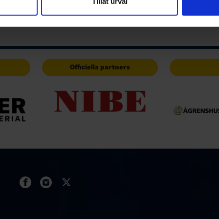
Tillåt urval
har tillhandahållit eller som de har samlat in när du har använt 
Officiella partners