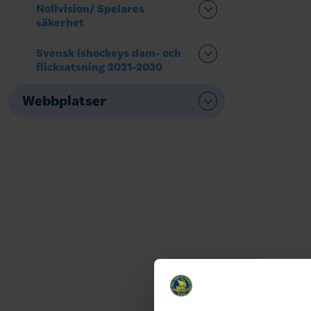
Nollvision/ Spelares
säkerhet
Svensk ishockeys dam- och
flicksatsning 2021-2030
Webbplatser