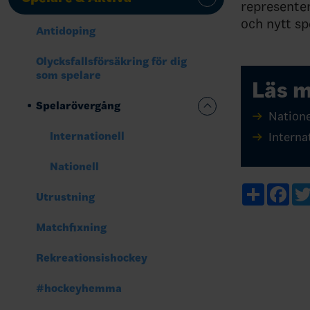
representer
och nytt sp
Antidoping
Olycksfallsförsäkring för dig
som spelare
Läs 
Spelarövergång
Natione
Internationell
Interna
Nationell
Share
Fac
Utrustning
Matchfixning
Rekreationsishockey
#hockeyhemma