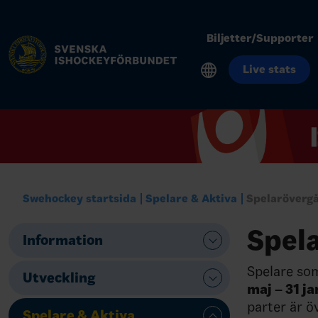
Biljetter/Supporter
Live stats
Swehockey startsida
Spelare & Aktiva
Spelaröverg
Spel
Information
Spelare som
Utveckling
maj – 31 j
parter är ö
Spelare & Aktiva