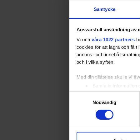
Samtycke
Ansvarsfull användning av d
Vi och
våra 1022 partners
be
cookies för att lagra och få t
annons- och innehållsmätning
och i vilka syften.
Med din tillåtelse skulle vi äve
Samla in information 
Identifiera din enhet 
Samtyckesval
Ta reda på mer om hur dina pe
Nödvändig
eller dra tillbaka ditt samtyc
Vi använder enhetsidentifierar
sociala medier och analysera 
till de sociala medier och a