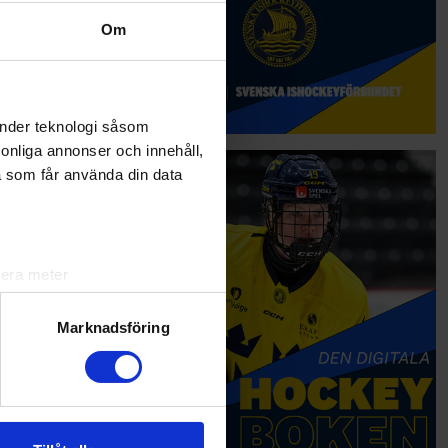
Om
änder teknologi såsom
rsonliga annonser och innehåll,
a som får använda din data
lera meter
ryck)
ljsektionen
. Du kan ändra
Marknadsföring
andahålla funktioner för
n information från din enhet
 tur kombinera informationen