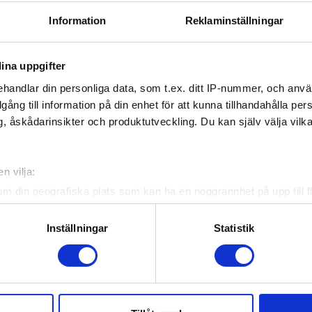
Information
Reklaminställningar
ina uppgifter
handlar din personliga data, som t.ex. ditt IP-nummer, och anv
illgång till information på din enhet för att kunna tillhandahålla pe
, åskådarinsikter och produktutveckling. Du kan själv välja vilk
n vilja:
om din geografiska plats som kan ha en noggrannhet på upp till f
genom att aktivt skanna den för specifika kännetecken (fingeravt
rsonliga uppgifter behandlas och ställ in dina preferenser i
deta
Inställningar
Statistik
ke när som helst från cookie-förklaringen.
e för att anpassa innehållet och annonserna till användarna, tillh
vår trafik. Vi vidarebefordrar även sådana identifierare och anna
nnons- och analysföretag som vi samarbetar med. Dessa kan i sin