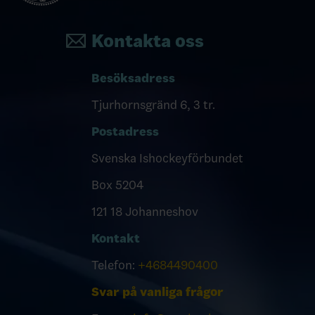
Kontakta oss
Besöksadress
Tjurhornsgränd 6, 3 tr.
Postadress
Svenska Ishockeyförbundet
Box 5204
121 18 Johanneshov
Kontakt
Telefon:
+4684490400
Svar på vanliga frågor