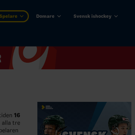
Spelare
Domare
Svensk ishockey
 tiden
16
alla tre
spelaren