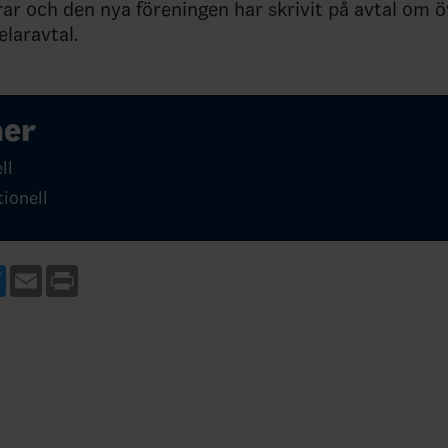
ar och den nya föreningen har skrivit på avtal om 
elaravtal.
mer
ll
tionell
ebook
Twitter
Email
Print