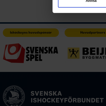
Avvisa
med annan information som du 
Ishockeyns huvudsponsor
Huvudpartners