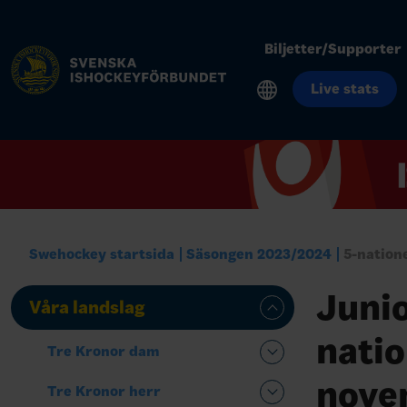
Biljetter/Supporter
Live stats
Swehockey startsida
Säsongen 2023/2024
5-nation
Junio
Våra landslag
natio
Tre Kronor dam
nove
Tre Kronor herr