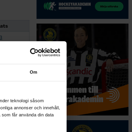
ats
3
1
2
2
Om
änder teknologi såsom
rsonliga annonser och innehåll,
a som får använda din data