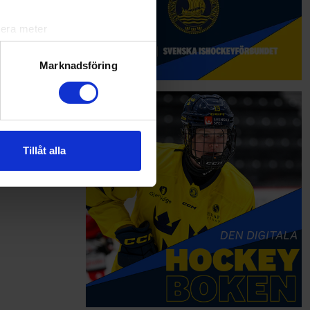
lera meter
ryck)
ljsektionen
. Du kan ändra
Marknadsföring
andahålla funktioner för
n information från din enhet
 tur kombinera informationen
Tillåt alla
deras tjänster.