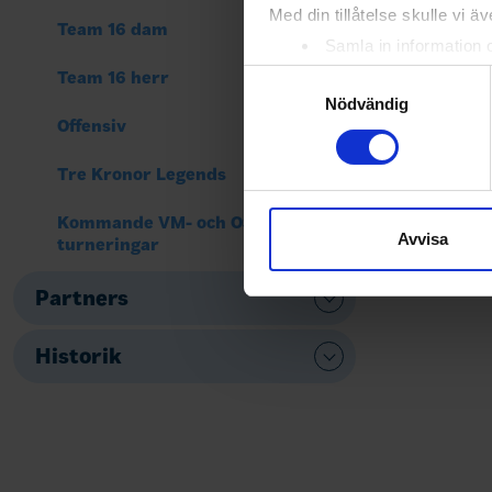
Med din tillåtelse skulle vi äve
Team 16 dam
Samla in information 
Identifiera din enhet 
Team 16 herr
Samtyckesval
Ta reda på mer om hur dina pe
Nödvändig
Offensiv
eller dra tillbaka ditt samtyc
Tre Kronor Legends
Vi använder enhetsidentifierar
sociala medier och analysera 
Kommande VM- och OS-
till de sociala medier och a
Avvisa
turneringar
med annan information som du 
Partners
Historik