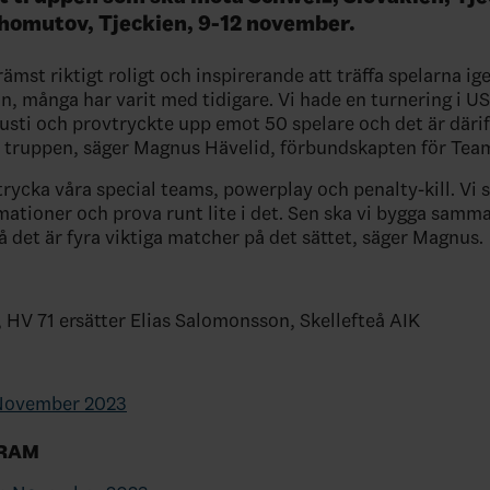
Chomutov, Tjeckien, 9-12 november.
rämst riktigt roligt och inspirerande att träffa spelarna ige
, många har varit med tidigare. Vi hade en turnering i US
gusti och provtryckte upp emot 50 spelare och det är därif
r truppen, säger Magnus Hävelid, förbundskapten för Tea
vtrycka våra special teams, powerplay och penalty-kill. Vi 
ormationer och prova runt lite i det. Sen ska vi bygga sam
å det är fyra viktiga matcher på det sättet, säger Magnus.
 HV 71 ersätter Elias Salomonsson, Skellefteå AIK
November 2023
RAM