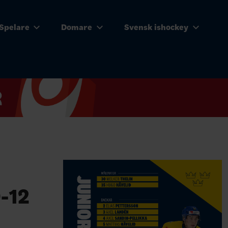
Spelare
Domare
Svensk ishockey
9-12