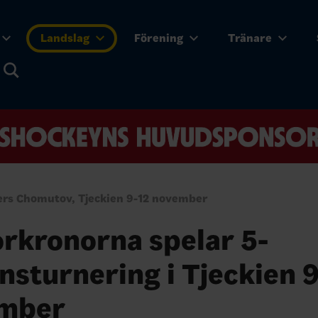
Landslag
Förening
Tränare
ers Chomutov, Tjeckien 9-12 november
rkronorna spelar 5-
nsturnering i Tjeckien 
mber