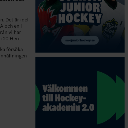
n. Det är idel
A och en i
rån vi har
m 20 Herr.
ska försöka
manhållningen