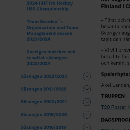
2024 IIHF Ice Hockey
Finland i 
U20 Championship
– Först och f
Team Sweden´s
bekanta namn
Organization and Team
Sverige i au
Management season
tagit den hä
2023/2024
– Vi vill pro
Sveriges matcher och
hitta lite f
resultat säsongen
och kemin, s
2023/2024
Spelarbyte:
Säsongen 2022/2023
Axel Landén,
Säsongen 2021/2022
TRUPPEN
Säsongen 2020/2021
T20 Roster 
Säsongen 2019/2020
DAGSPROG
Säsongen 2018/2019