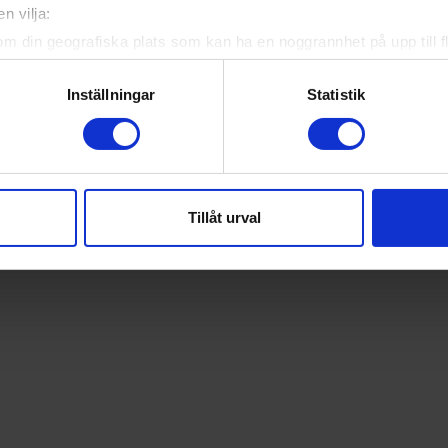
n vilja:
om din geografiska plats som kan ha en noggrannhet på upp till f
genom att aktivt skanna den för specifika kännetecken (fingeravt
rsonliga uppgifter behandlas och ställ in dina preferenser i
deta
Inställningar
Statistik
ke när som helst från cookie-förklaringen.
e för att anpassa innehållet och annonserna till användarna, tillh
vår trafik. Vi vidarebefordrar även sådana identifierare och anna
nnons- och analysföretag som vi samarbetar med. Dessa kan i sin
Tillåt urval
har tillhandahållit eller som de har samlat in när du har använt 