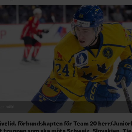
kerimäki
velid, förbundskapten för Team 20 herr/Junior
ut truppen som ska möta Schweiz, Slovakien, Tje