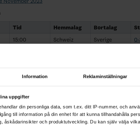
e November 2023
a
Tid
Hemmalag
Bortalag
St
15:00
Schweiz
Sverige
0-
18:30
Sverige
Slovakien
9-
18:30
Tjeckien
Sverige
1-
13:00
Sverige
Finland
4-
Information
Reklaminställningar
elas i Rocknet Arena A i Chomutov, Tjeckien
ina uppgifter
herna på
svenskhockey.tv
handlar din personliga data, som t.ex. ditt IP-nummer, och anv
illgång till information på din enhet för att kunna tillhandahålla pe
, åskådarinsikter och produktutveckling. Du kan själv välja vilk
ebook
Twitter
Email
Print