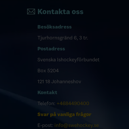
Kontakta oss
Besöksadress
Tjurhornsgränd 6, 3 tr.
Postadress
Svenska Ishockeyförbundet
Box 5204
121 18 Johanneshov
Kontakt
Telefon:
+4684490400
Svar på vanliga frågor
E-post:
info@swehockey.se