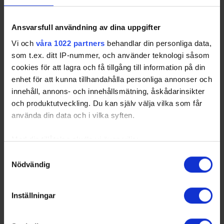
Ansvarsfull användning av dina uppgifter
Vi och
våra 1022 partners
behandlar din personliga data,
som t.ex. ditt IP-nummer, och använder teknologi såsom
cookies för att lagra och få tillgång till information på din
enhet för att kunna tillhandahålla personliga annonser och
innehåll, annons- och innehållsmätning, åskådarinsikter
och produktutveckling. Du kan själv välja vilka som får
använda din data och i vilka syften.
Med din tillåtelse skulle vi även vilja:
Samla in information om din geografiska plats
Samtyckesval
Nödvändig
som kan ha en noggrannhet på upp till flera meter
Identifiera din enhet genom att aktivt skanna den
för specifika kännetecken (fingeravtryck)
Inställningar
Ta reda på mer om hur dina personliga uppgifter
behandlas och ställ in dina preferenser i
detaljsektionen
.