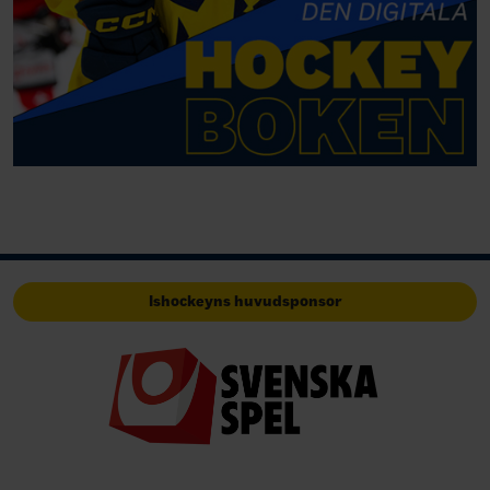
Ishockeyns huvudsponsor