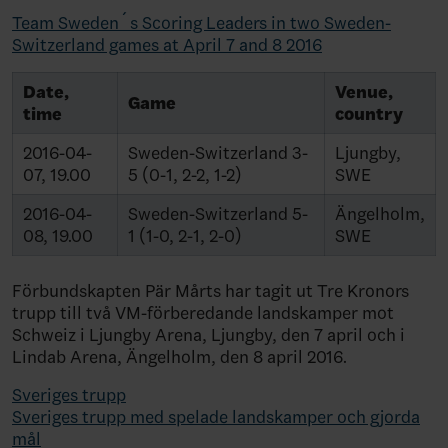
Team Sweden´s Scoring Leaders in two Sweden-
Switzerland games at April 7 and 8 2016
Date,
Venue,
Game
time
country
2016-04-
Sweden-Switzerland 3-
Ljungby,
07, 19.00
5 (0-1, 2-2, 1-2)
SWE
2016-04-
Sweden-Switzerland 5-
Ängelholm,
08, 19.00
1 (1-0, 2-1, 2-0)
SWE
Förbundskapten Pär Mårts har tagit ut Tre Kronors
trupp till två VM-förberedande landskamper mot
Schweiz i Ljungby Arena, Ljungby, den 7 april och i
Lindab Arena, Ängelholm, den 8 april 2016.
Sveriges trupp
Sveriges trupp med spelade landskamper och gjorda
mål