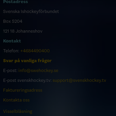
Postadress
Svenska Ishockeyförbundet
Box 5204
121 18 Johanneshov
Kontakt
Telefon:
+4684490400
Svar på vanliga frågor
E-post:
info@swehockey.se
E-post svenskhockey.tv:
support@svenskhockey.tv
Faktureringsadress
Kontakta oss
Visselblåsning