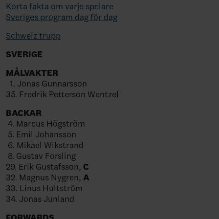
Korta fakta om varje spelare
Sveriges program dag för dag
Schweiz trupp
SVERIGE
MÅLVAKTER
1. Jonas Gunnarsson
35. Fredrik Petterson Wentzel
BACKAR
4. Marcus Högström
5. Emil Johansson
6. Mikael Wikstrand
8. Gustav Forsling
29. Erik Gustafsson,
C
32. Magnus Nygren,
A
33. Linus Hultström
34. Jonas Junland
FORWARDS