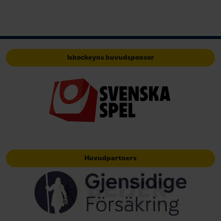
Ishockeyns huvudsponsor
Huvudpartners