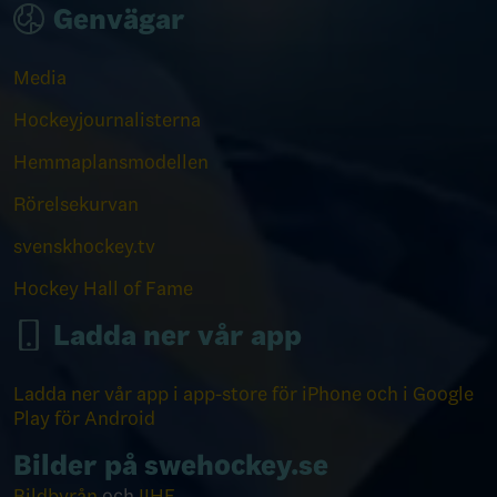
Genvägar
Media
Hockeyjournalisterna
Hemmaplansmodellen
Rörelsekurvan
svenskhockey.tv
Hockey Hall of Fame
Ladda ner vår app
Ladda ner vår app i app-store för iPhone och i Google
Play för Android
Bilder på swehockey.se
Bildbyrån
och
IIHF