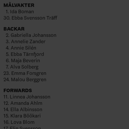
MÅLVAKTER
1. Ida Boman
30. Ebba Svensson Träff
BACKAR
2. Gabriella Johansson
3. Annelie Zander
4. Annie Silén
5. Ebba Tärnfjord
6. Maja Beverin
7. Alva Solberg
23. Emma Forsgren
24. Malou Berggren
FORWARDS
11. Linnea Johansson
12. Amanda Ahlm
14. Ella Albinsson
15. Klara Böökari
16. Lova Blom
17. Elin Svensson