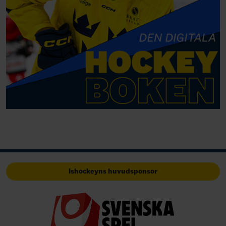
Ishockeyns huvudsponsor