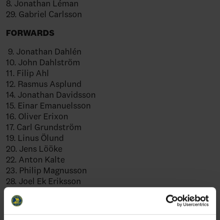
8. Jonathan Léman
29. Gabriel Carlsson
FORWARDS
9. Jonathan Dahlén
10. John Dahlström
11. Filip Ahl
12. Rasmus Asplund
14. Jonathan Davidsson
15. Einar Emanuelsson
16. Oliver Erixon
17. Carl Grundström
19. Linus Ölund
20. Jens Lööke
22. Anton Kalte
23. Philip Magnusson
28. Joel Ek Eriksson
Share
Facebook
Twitter
Email
Print