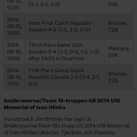
08-15,
(3-1, 5-2, 3-2)
SVK
17.30
2014-
Semi Final Czech Republic-
Breclav,
08-15,
Sweden 4-3 (1-0, 3-3, 0-0)
CZE
19.00
2014-
Third Place Game USA-
Piestany,
08-16,
Sweden 5-4 (3-2, 0-0, 1-2, 1-0)
SVK
15.00
after 04.03 in Overtime
2014-
First Place Game Czech
Breclav,
08-16,
Republic-Canada 2-6 (0-4, 2-1,
CZE
17.00
0-1)
Småkronorna/Team 18-truppen till 2014 U18
Memorial of Ivan Hlinka
Huvudcoach Jim Brithén har tagit ut
Småkronorna/Team 18:s trupp till 2014 U18 Memorial
of Ivan Hlinka i Breclav, Tjeckien, och Piestany,