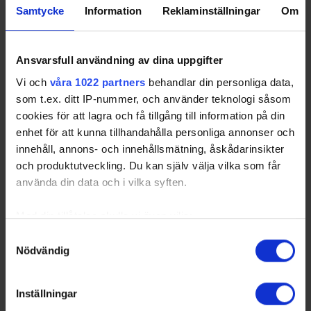
Samtycke
Information
Reklaminställningar
Om
Ansvarsfull användning av dina uppgifter
Vi och
våra 1022 partners
behandlar din personliga data,
som t.ex. ditt IP-nummer, och använder teknologi såsom
cookies för att lagra och få tillgång till information på din
enhet för att kunna tillhandahålla personliga annonser och
innehåll, annons- och innehållsmätning, åskådarinsikter
och produktutveckling. Du kan själv välja vilka som får
använda din data och i vilka syften.
Med din tillåtelse skulle vi även vilja:
Samla in information om din geografiska plats
Samtyckesval
Nödvändig
som kan ha en noggrannhet på upp till flera meter
Identifiera din enhet genom att aktivt skanna den
för specifika kännetecken (fingeravtryck)
Inställningar
Ta reda på mer om hur dina personliga uppgifter