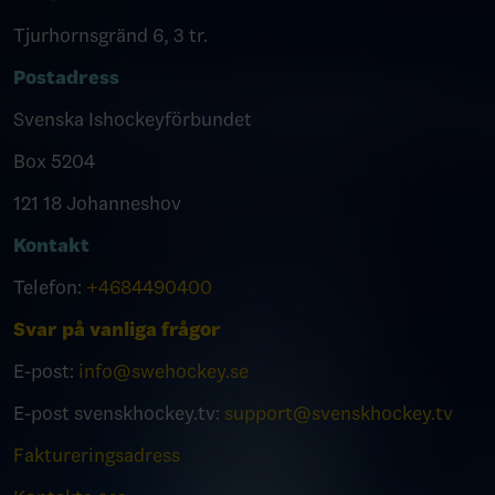
Tjurhornsgränd 6, 3 tr.
Postadress
Svenska Ishockeyförbundet
Box 5204
121 18 Johanneshov
Kontakt
Telefon:
+4684490400
Svar på vanliga frågor
E-post:
info@swehockey.se
E-post svenskhockey.tv:
support@svenskhockey.tv
Faktureringsadress