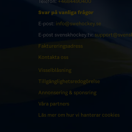
Telefon:
+4684490400
Svar på vanliga frågor
E-post:
info@swehockey.se
E-post svenskhockey.tv:
support@svensk
Faktureringsadress
Kontakta oss
Visselblåsning
Tillgänglighetsredogörelse
Annonsering & sponsring
Våra partners
Läs mer om hur vi hanterar cookies