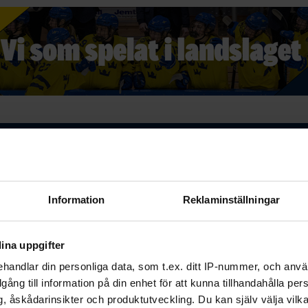
s i sociala medier
Twitter (X)
Information
Reklaminställningar
ebook
Twitter
Email
Print
ina uppgifter
handlar din personliga data, som t.ex. ditt IP-nummer, och anv
illgång till information på din enhet för att kunna tillhandahålla pe
, åskådarinsikter och produktutveckling. Du kan själv välja vilk