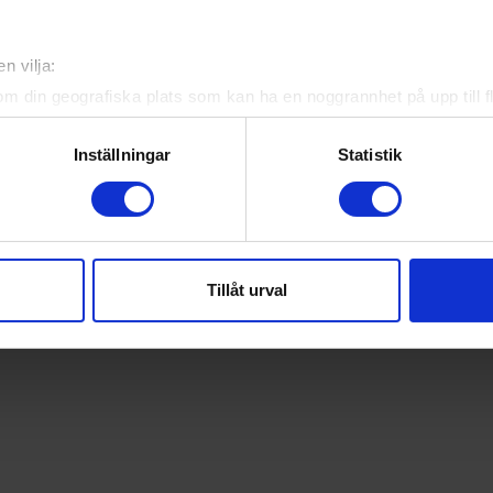
n vilja:
om din geografiska plats som kan ha en noggrannhet på upp till f
genom att aktivt skanna den för specifika kännetecken (fingeravt
rsonliga uppgifter behandlas och ställ in dina preferenser i
deta
Inställningar
Statistik
ke när som helst från cookie-förklaringen.
e för att anpassa innehållet och annonserna till användarna, tillh
vår trafik. Vi vidarebefordrar även sådana identifierare och anna
nnons- och analysföretag som vi samarbetar med. Dessa kan i sin
Tillåt urval
har tillhandahållit eller som de har samlat in när du har använt 