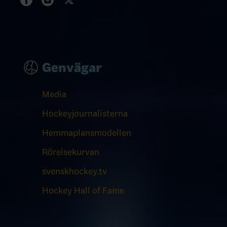
Genvägar
Media
Hockeyjournalisterna
Hemmaplansmodellen
Rörelsekurvan
svenskhockey.tv
Hockey Hall of Fame