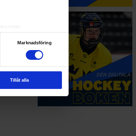
lera meter
ryck)
ljsektionen
. Du kan ändra
Marknadsföring
andahålla funktioner för
n information från din enhet
 tur kombinera informationen
Tillåt alla
deras tjänster.