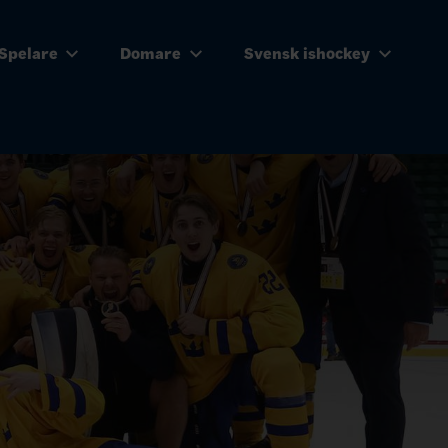
Spelare
Domare
Svensk ishockey