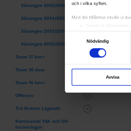
och i vilka syften.
Säsongen 2015/2016
Med din tillåtelse skulle vi äve
Säsongen 2014/2015
Samla in information 
Säsongen 2013/2014
Identifiera din enhet 
Samtyckesval
Ta reda på mer om hur dina pe
Nödvändig
Säsongen 2012/2013
eller dra tillbaka ditt samtyc
Team 17 herr
Vi använder enhetsidentifierar
sociala medier och analysera 
Team 16 dam
till de sociala medier och a
Avvisa
Team 16 herr
med annan information som du 
Offensiv
Tre Kronor Legends
Kommande VM- och OS-
turneringar