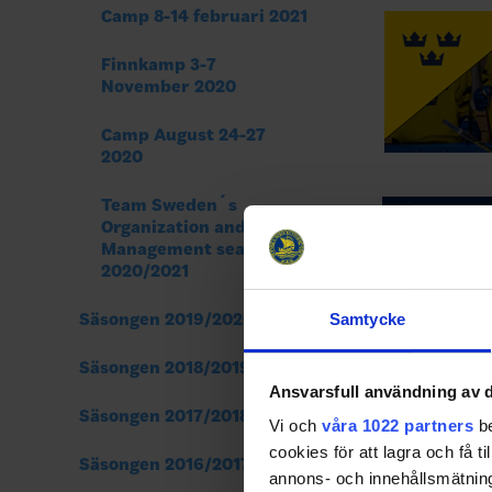
Camp 8-14 februari 2021
Finnkamp 3-7
November 2020
Camp August 24-27
2020
Team Sweden´s
Följ os
Organization and Team
Management season
2020/2021
Facebook
Säsongen 2019/2020
Samtycke
Share
Fac
Säsongen 2018/2019
Ansvarsfull användning av d
Säsongen 2017/2018
Vi och
våra 1022 partners
be
cookies för att lagra och få t
Säsongen 2016/2017
annons- och innehållsmätning