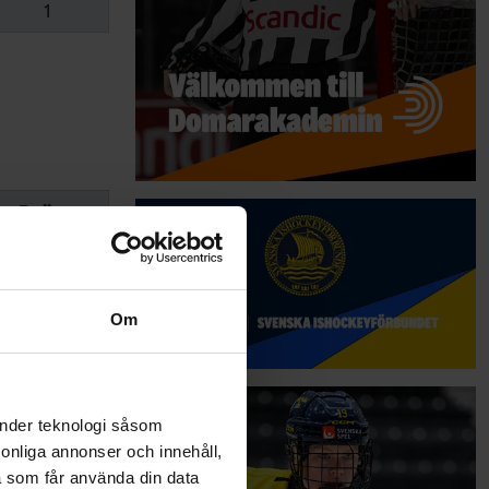
1
Poäng
6
5
Om
4
3
änder teknologi såsom
rsonliga annonser och innehåll,
a som får använda din data