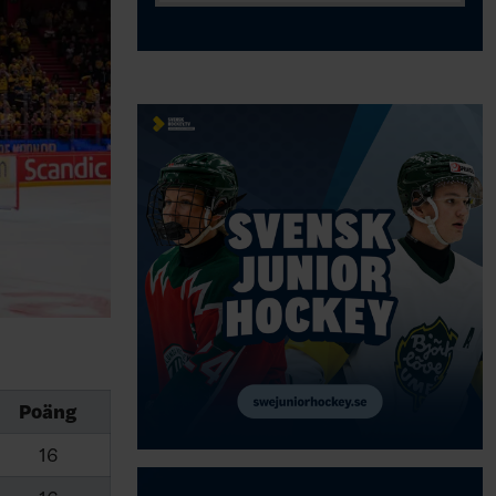
Poäng
16