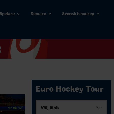
Spelare
Domare
Svensk ishockey
Euro Hockey Tour
Välj länk