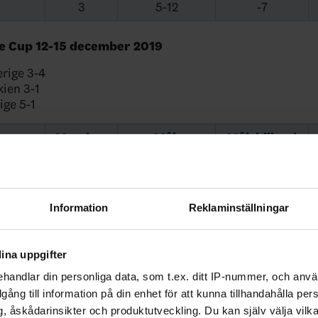
3
5-12
-7
e Cup 12-15 december 2019
rige 3-4
kien 3-1
ige 5-1
Matcher
Mål
Målskillnad
3
8-9
-1
3
9-7
2
Information
Reklaminställningar
3
8-7
1
3
8-11
-3
ina uppgifter
handlar din personliga data, som t.ex. ditt IP-nummer, och anv
urnament 7-10 november 2019
illgång till information på din enhet för att kunna tillhandahålla pe
, åskådarinsikter och produktutveckling. Du kan själv välja vilk