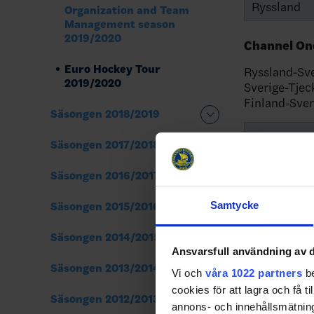
Ryssland
Organization and Team
Management season
2019/2020
Channel On
Euro Hockey Tour
Ryssland-Sve
2019/2020
Sverige-Tjec
Finland-Sver
Säsongen 2018/2019
Säsongen 2017/2018
Sverige
Säsongen 2016/2017
Ryssland
Samtycke
Säsongen 2015/2016
Finland
Säsongen 2014/2015
Tjeckien
Ansvarsfull användning av d
Säsongen 2013/2014
Vi och
våra 1022 partners
be
Karjala To
cookies för att lagra och få t
Säsongen 2012/2013
annons- och innehållsmätning