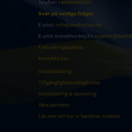
Telefon:
+4684490400
Svar på vanliga frågor
E-post:
info@swehockey.se
E-post svenskhockey.tv:
support@svensk
Faktureringsadress
Kontakta oss
Visselblåsning
Tillgänglighetsredogörelse
Annonsering & sponsring
Våra partners
Läs mer om hur vi hanterar cookies