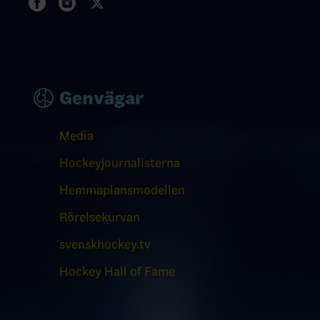
Genvägar
Media
Hockeyjournalisterna
Hemmaplansmodellen
Rörelsekurvan
svenskhockey.tv
Hockey Hall of Fame