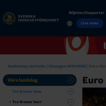
Biljetter/Supporter
Live stats
Swehockey startsida
Säsongen 2019/2020
Euro Hoc
Euro
Våra landslag
Tre Kronor dam
Tre Kronor herr