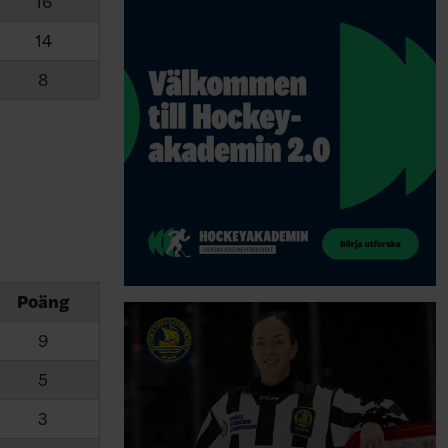
16
14
8
Poäng
9
5
3