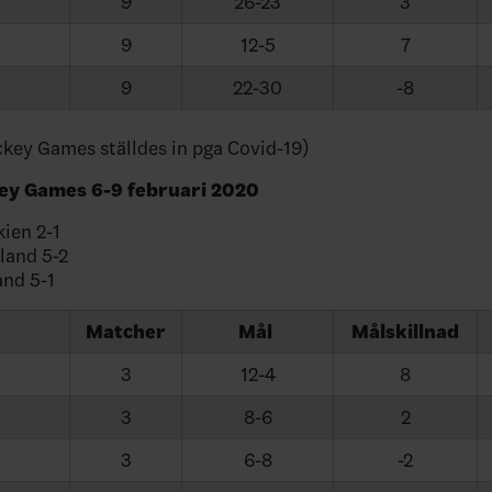
9
26-23
3
9
12-5
7
9
22-30
-8
key Games ställdes in pga Covid-19)
ey Games 6-9 februari 2020
kien 2-1
land 5-2
and 5-1
Matcher
Mål
Målskillnad
3
12-4
8
3
8-6
2
3
6-8
-2