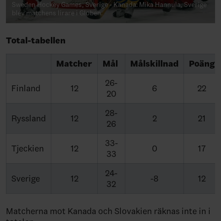
Sweden Hockey Games, Sverige - Kanada: Mika Hannula, Sverige
blev matchens lirare i Globen.
Total-tabellen
Matcher
Mål
Målskillnad
Poäng
26-
Finland
12
6
22
20
28-
Ryssland
12
2
21
26
33-
Tjeckien
12
0
17
33
24-
Sverige
12
-8
12
32
Matcherna mot Kanada och Slovakien räknas inte in i