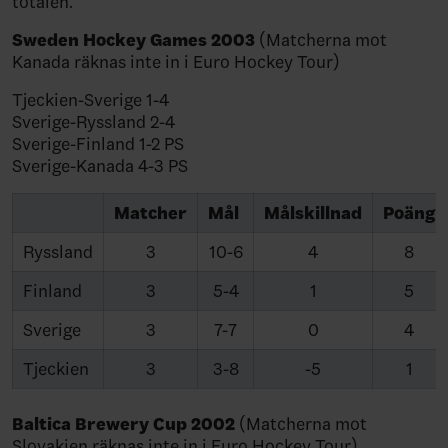
totalen.
Sweden Hockey Games 2003
(Matcherna mot
Kanada räknas inte in i Euro Hockey Tour)
Tjeckien-Sverige 1-4
Sverige-Ryssland 2-4
Sverige-Finland 1-2 PS
Sverige-Kanada 4-3 PS
Matcher
Mål
Målskillnad
Poäng
Ryssland
3
10-6
4
8
Finland
3
5-4
1
5
Sverige
3
7-7
0
4
Tjeckien
3
3-8
-5
1
Baltica Brewery Cup 2002
(Matcherna mot
Slovakien räknas inte in i Euro Hockey Tour)