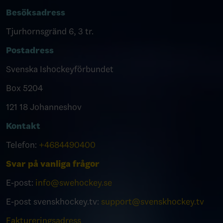
Besöksadress
Tjurhornsgränd 6, 3 tr.
Postadress
Svenska Ishockeyförbundet
Box 5204
121 18 Johanneshov
Kontakt
Telefon:
+4684490400
Svar på vanliga frågor
E-post:
info@swehockey.se
E-post svenskhockey.tv:
support@svenskhockey.tv
Faktureringsadress