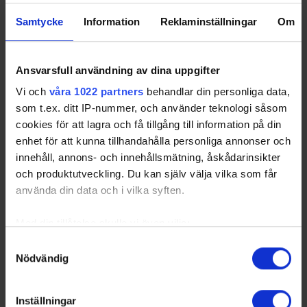
Samtycke
Information
Reklaminställningar
Om
Ansvarsfull användning av dina uppgifter
Vi och
våra 1022 partners
behandlar din personliga data,
som t.ex. ditt IP-nummer, och använder teknologi såsom
cookies för att lagra och få tillgång till information på din
enhet för att kunna tillhandahålla personliga annonser och
innehåll, annons- och innehållsmätning, åskådarinsikter
och produktutveckling. Du kan själv välja vilka som får
använda din data och i vilka syften.
Med din tillåtelse skulle vi även vilja:
Samla in information om din geografiska plats
Samtyckesval
Nödvändig
som kan ha en noggrannhet på upp till flera meter
Identifiera din enhet genom att aktivt skanna den
för specifika kännetecken (fingeravtryck)
Inställningar