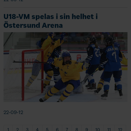
U18-VM spelas i sin helhet i
Östersund Arena
22-09-12
1
2
3
4
5
6
7
8
9
10
11
12