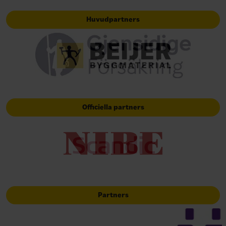
Huvudpartners
Officiella partners
Partners