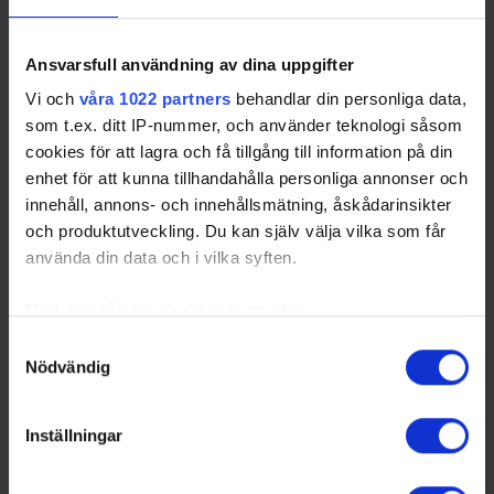
Ansvarsfull användning av dina uppgifter
Vi och
våra 1022 partners
behandlar din personliga data,
som t.ex. ditt IP-nummer, och använder teknologi såsom
cookies för att lagra och få tillgång till information på din
enhet för att kunna tillhandahålla personliga annonser och
innehåll, annons- och innehållsmätning, åskådarinsikter
och produktutveckling. Du kan själv välja vilka som får
använda din data och i vilka syften.
Med din tillåtelse skulle vi även vilja:
Samla in information om din geografiska plats
Samtyckesval
Nödvändig
som kan ha en noggrannhet på upp till flera meter
Identifiera din enhet genom att aktivt skanna den
för specifika kännetecken (fingeravtryck)
Inställningar
Ta reda på mer om hur dina personliga uppgifter
behandlas och ställ in dina preferenser i
detaljsektionen
.