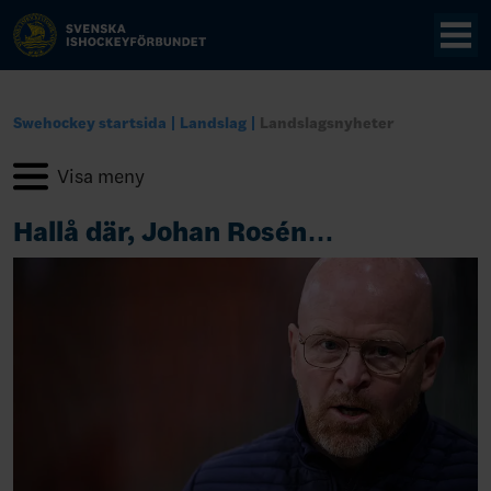
Swehockey startsida
Landslag
Landslagsnyheter
Hallå där, Johan Rosén…