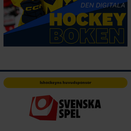
Ishockeyns huvudsponsor