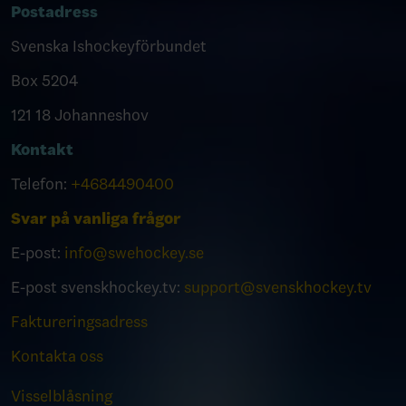
Postadress
Svenska Ishockeyförbundet
Box 5204
121 18 Johanneshov
Kontakt
Telefon:
+4684490400
Svar på vanliga frågor
E-post:
info@swehockey.se
E-post svenskhockey.tv:
support@svenskhockey.tv
Faktureringsadress
Kontakta oss
Visselblåsning