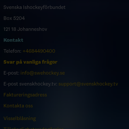
Svenska Ishockeyförbundet
Box 5204
121 18 Johanneshov
Kontakt
Telefon:
+4684490400
Svar på vanliga frågor
E-post:
info@swehockey.se
E-post svenskhockey.tv:
support@svenskhockey.tv
Faktureringsadress
Kontakta oss
Visselblåsning