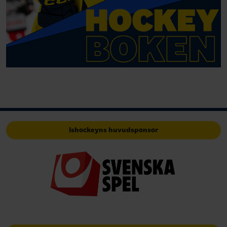
Ishockeyns huvudsponsor