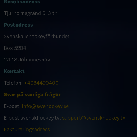
Besöksadress
Tjurhornsgränd 6, 3 tr.
Postadress
Svenska Ishockeyförbundet
Box 5204
121 18 Johanneshov
Kontakt
Telefon:
+4684490400
Svar på vanliga frågor
E-post:
info@swehockey.se
E-post svenskhockey.tv:
support@svenskhockey.tv
Faktureringsadress