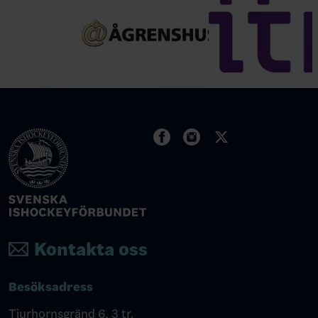
Kontakta oss
Besöksadress
Tjurhornsgränd 6, 3 tr.