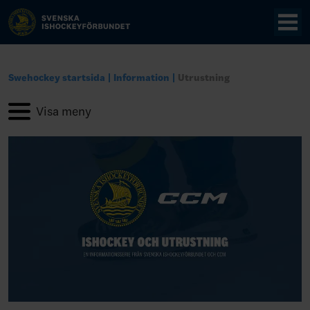
Swehockey startsida
Information
Utrustning