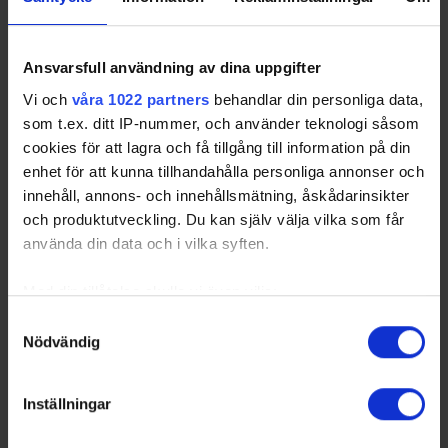
Ansvarsfull användning av dina uppgifter
Vi och
våra 1022 partners
behandlar din personliga data,
som t.ex. ditt IP-nummer, och använder teknologi såsom
cookies för att lagra och få tillgång till information på din
enhet för att kunna tillhandahålla personliga annonser och
innehåll, annons- och innehållsmätning, åskådarinsikter
och produktutveckling. Du kan själv välja vilka som får
använda din data och i vilka syften.
Med din tillåtelse skulle vi även vilja:
Samla in information om din geografiska plats
Samtyckesval
Nödvändig
som kan ha en noggrannhet på upp till flera meter
Identifiera din enhet genom att aktivt skanna den
för specifika kännetecken (fingeravtryck)
Inställningar
Ta reda på mer om hur dina personliga uppgifter
behandlas och ställ in dina preferenser i
detaljsektionen
.