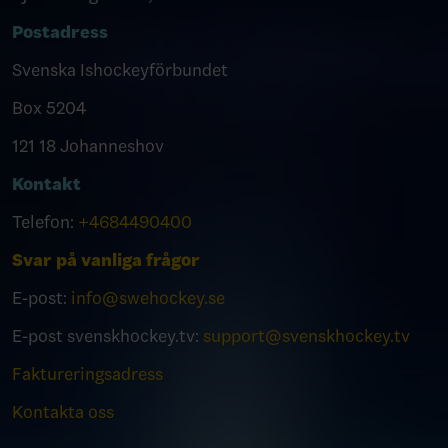
Postadress
Svenska Ishockeyförbundet
Box 5204
121 18 Johanneshov
Kontakt
Telefon:
+4684490400
Svar på vanliga frågor
E-post:
info@swehockey.se
E-post svenskhockey.tv:
support@svenskhockey.tv
Faktureringsadress
Kontakta oss