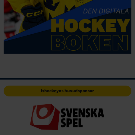
Ishockeyns huvudsponsor