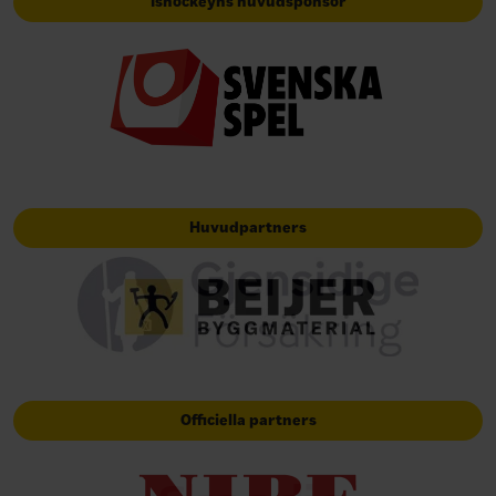
Ishockeyns huvudsponsor
Huvudpartners
Officiella partners