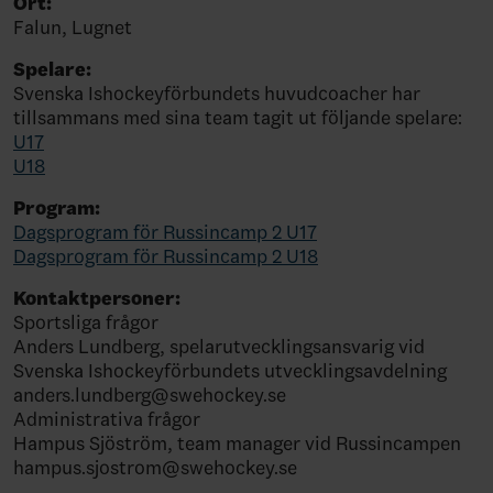
Ort:
Falun, Lugnet
Spelare:
Svenska Ishockeyförbundets huvudcoacher har
tillsammans med sina team tagit ut följande spelare:
U17
U18
Program:
Dagsprogram för Russincamp 2 U17
Dagsprogram för Russincamp 2 U18
Kontaktpersoner:
Sportsliga frågor
Anders Lundberg, spelarutvecklingsansvarig vid
Svenska Ishockeyförbundets utvecklingsavdelning
anders.lundberg@swehockey.se
Administrativa frågor
Hampus Sjöström, team manager vid Russincampen
hampus.sjostrom@swehockey.se