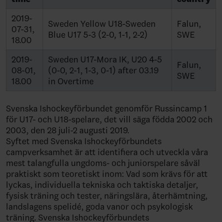
2019-
Sweden Yellow U18-Sweden
Falun,
07-31,
Blue U17 5-3 (2-0, 1-1, 2-2)
SWE
18.00
2019-
Sweden U17-Mora IK, U20 4-5
Falun,
08-01,
(0-0, 2-1, 1-3, 0-1) after 03.19
SWE
18.00
in Overtime
Svenska Ishockeyförbundet genomför Russincamp 1
för U17- och U18-spelare, det vill säga födda 2002 och
2003, den 28 juli-2 augusti 2019.
Syftet med Svenska Ishockeyförbundets
campverksamhet är att identifiera och utveckla våra
mest talangfulla ungdoms- och juniorspelare såväl
praktiskt som teoretiskt inom: Vad som krävs för att
lyckas, individuella tekniska och taktiska detaljer,
fysisk träning och tester, näringslära, återhämtning,
landslagens spelidé, goda vanor och psykologisk
träning. Svenska Ishockeyförbundets