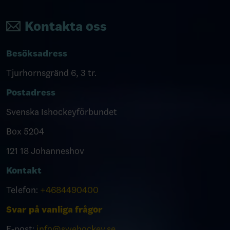
Kontakta oss
Besöksadress
Tjurhornsgränd 6, 3 tr.
Postadress
Svenska Ishockeyförbundet
Box 5204
121 18 Johanneshov
Kontakt
Telefon:
+4684490400
Svar på vanliga frågor
E-post:
info@swehockey.se