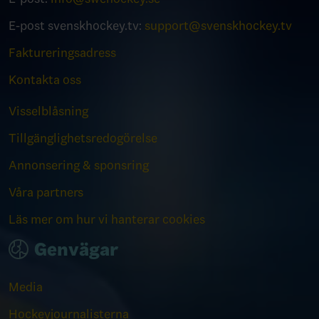
E-post svenskhockey.tv:
support@svenskhockey.tv
Faktureringsadress
Kontakta oss
Visselblåsning
Tillgänglighetsredogörelse
Annonsering & sponsring
Våra partners
Läs mer om hur vi hanterar cookies
Genvägar
Media
Hockeyjournalisterna