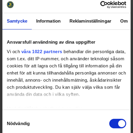
Samtycke
Information
Reklaminställningar
Om
Ansvarsfull användning av dina uppgifter
Vi och
våra 1022 partners
behandlar din personliga data,
som t.ex. ditt IP-nummer, och använder teknologi såsom
cookies för att lagra och få tillgång till information på din
enhet för att kunna tillhandahålla personliga annonser och
innehåll, annons- och innehållsmätning, åskådarinsikter
och produktutveckling. Du kan själv välja vilka som får
använda din data och i vilka syften.
Med din tillåtelse skulle vi även vilja:
Samla in information om din geografiska plats
Samtyckesval
Nödvändig
som kan ha en noggrannhet på upp till flera meter
Identifiera din enhet genom att aktivt skanna den