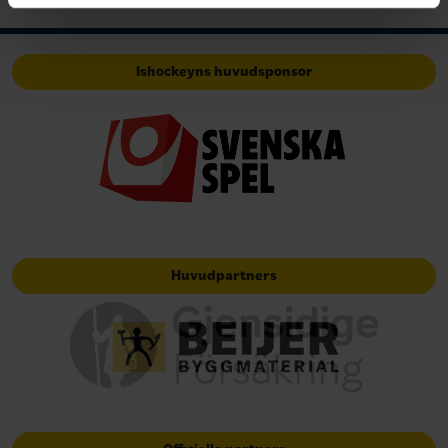
Ishockeyns huvudsponsor
Huvudpartners