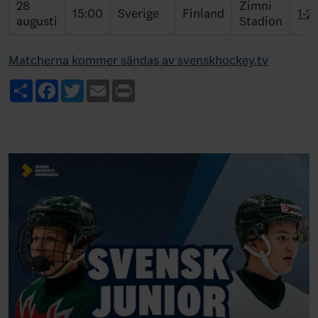
28
Zimni
15:00
Sverige
Finland
1-2
augusti
Stadion
Matcherna kommer sändas av svenskhockey.tv
Share
Facebook
Twitter
Email
Print