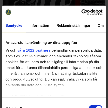
Samtycke
Information
Reklaminställningar
Om
Ansvarsfull användning av dina uppgifter
Vi och
våra 1022 partners
behandlar din personliga data,
som t.ex. ditt IP-nummer, och använder teknologi såsom
cookies för att lagra och få tillgång till information på din
enhet för att kunna tillhandahålla personliga annonser och
innehåll, annons- och innehållsmätning, åskådarinsikter
och produktutveckling. Du kan själv välja vilka som får
använda din data och i vilka syften.
Med din tillåtelse skulle vi även vilja:
Samla in information om din geografiska plats
Samtyckesval