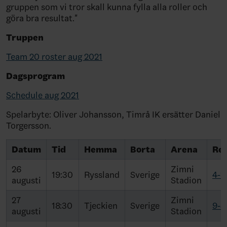
gruppen som vi tror skall kunna fylla alla roller och
göra bra resultat."
Truppen
Team 20 roster aug 2021
Dagsprogram
Schedule aug 2021
Spelarbyte: Oliver Johansson, Timrå IK ersätter Daniel
Torgersson.
Datum
Tid
Hemma
Borta
Arena
Res
26
Zimni
19:30
Ryssland
Sverige
4-1
augusti
Stadion
27
Zimni
18:30
Tjeckien
Sverige
9-3
augusti
Stadion