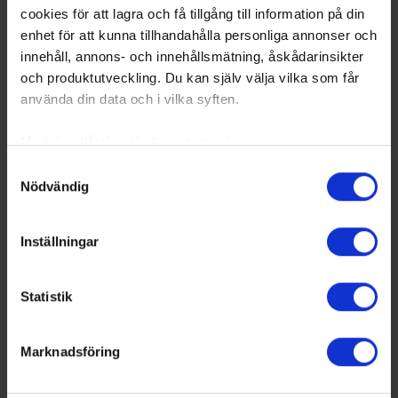
cookies för att lagra och få tillgång till information på din
enhet för att kunna tillhandahålla personliga annonser och
innehåll, annons- och innehållsmätning, åskådarinsikter
och produktutveckling. Du kan själv välja vilka som får
använda din data och i vilka syften.
Med din tillåtelse skulle vi även vilja:
Samla in information om din geografiska plats
Samtyckesval
Nödvändig
som kan ha en noggrannhet på upp till flera meter
Identifiera din enhet genom att aktivt skanna den
för specifika kännetecken (fingeravtryck)
Inställningar
Ta reda på mer om hur dina personliga uppgifter
behandlas och ställ in dina preferenser i
detaljsektionen
.
Statistik
Du kan ändra eller dra tillbaka ditt samtycke när som
helst från cookie-förklaringen.
Marknadsföring
Vi använder enhetsidentifierare för att anpassa innehållet
och annonserna till användarna, tillhandahålla funktioner