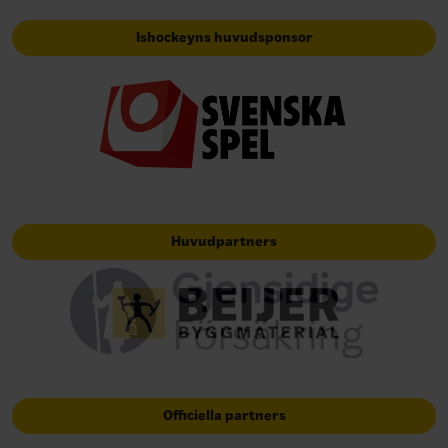
Ishockeyns huvudsponsor
Huvudpartners
Officiella partners