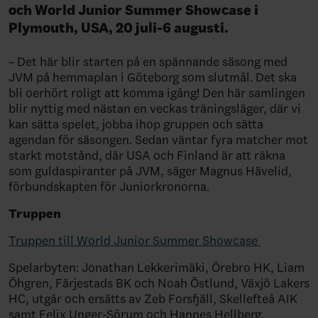
och World Junior Summer Showcase i
Plymouth, USA, 20 juli-6 augusti.
– Det här blir starten på en spännande säsong med
JVM på hemmaplan i Göteborg som slutmål. Det ska
bli oerhört roligt att komma igång! Den här samlingen
blir nyttig med nästan en veckas träningsläger, där vi
kan sätta spelet, jobba ihop gruppen och sätta
agendan för säsongen. Sedan väntar fyra matcher mot
starkt motstånd, där USA och Finland är att räkna
som guldaspiranter på JVM, säger Magnus Hävelid,
förbundskapten för Juniorkronorna.
Truppen
Truppen till World Junior Summer Showcase
Spelarbyten: Jonathan Lekkerimäki, Örebro HK, Liam
Öhgren, Färjestads BK och Noah Östlund, Växjö Lakers
HC, utgår och ersätts av Zeb Forsfjäll, Skellefteå AIK
samt Felix Unger-Sörum och Hannes Hellberg,