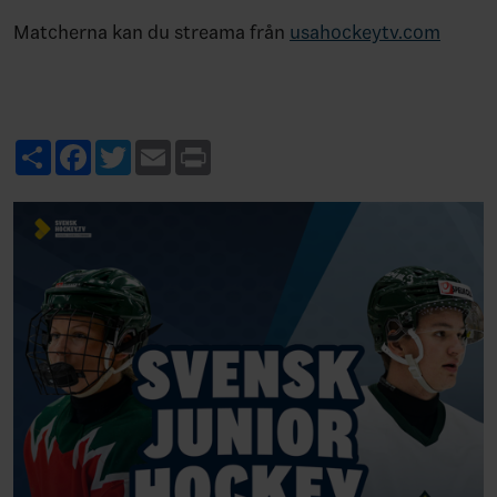
Matcherna kan du streama från
usahockeytv.com
Share
Facebook
Twitter
Email
Print