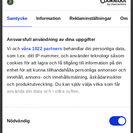
Samtycke
Information
Reklaminställningar
Om
Ansvarsfull användning av dina uppgifter
Vi och
våra 1022 partners
behandlar din personliga data,
som t.ex. ditt IP-nummer, och använder teknologi såsom
cookies för att lagra och få tillgång till information på din
enhet för att kunna tillhandahålla personliga annonser och
innehåll, annons- och innehållsmätning, åskådarinsikter
och produktutveckling. Du kan själv välja vilka som får
använda din data och i vilka syften.
Med din tillåtelse skulle vi även vilja:
Samla in information om din geografiska plats
Samtyckesval
Nödvändig
som kan ha en noggrannhet på upp till flera meter
Identifiera din enhet genom att aktivt skanna den