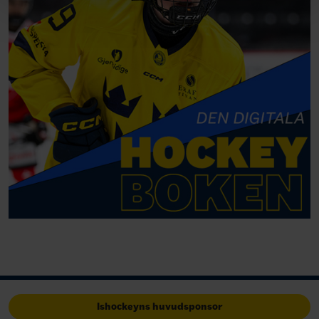
Ishockeyns huvudsponsor