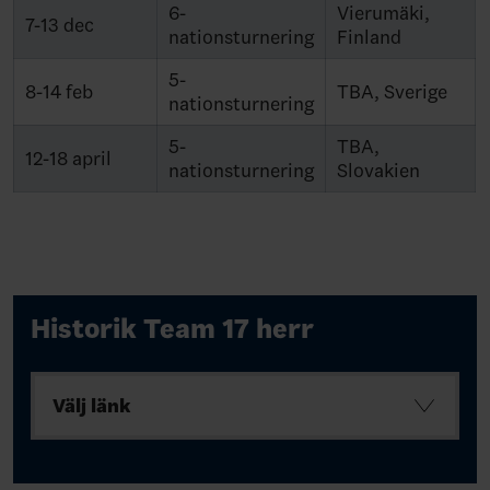
6-
Vierumäki,
7-13 dec
nationsturnering
Finland
5-
8-14 feb
TBA, Sverige
nationsturnering
5-
TBA,
12-18 april
nationsturnering
Slovakien
Historik Team 17 herr
Välj länk