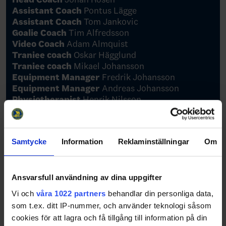
Assistant Coach
Pontus Lägge
Assistant Coach
Tom Jankovic
Goalie Coach
Tim Alfredsson
Video Coach
Adam Almquist
Traniee coach
Oskar Hägglund
Traniee coach
Mikael Johansson
Equipment Manager
Fredrik Johansson
Equipment Manager
Andreas Johansson
Physiotherapist
Henrik Nilsson
Physiotherapist
Benjamin Hansen
Strength and conditioning coach
Jesper
Mattsson
Samtycke
Information
Reklaminställningar
Om
National Teams Assistant
Hanna Carling
Ansvarsfull användning av dina uppgifter
Vi och
våra 1022 partners
behandlar din personliga data,
som t.ex. ditt IP-nummer, och använder teknologi såsom
cookies för att lagra och få tillgång till information på din