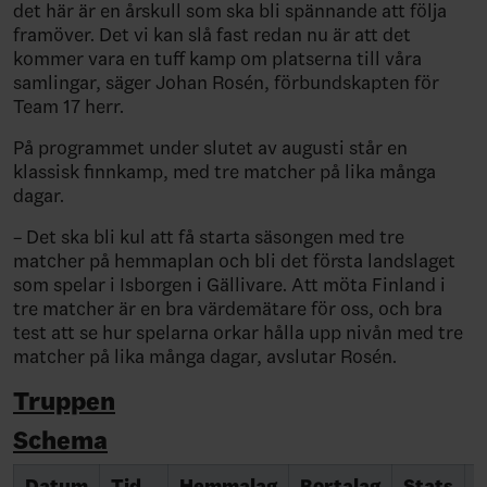
det här är en årskull som ska bli spännande att följa
framöver. Det vi kan slå fast redan nu är att det
kommer vara en tuff kamp om platserna till våra
samlingar, säger Johan Rosén, förbundskapten för
Team 17 herr.
På programmet under slutet av augusti står en
klassisk finnkamp, med tre matcher på lika många
dagar.
– Det ska bli kul att få starta säsongen med tre
matcher på hemmaplan och bli det första landslaget
som spelar i Isborgen i Gällivare. Att möta Finland i
tre matcher är en bra värdemätare för oss, och bra
test att se hur spelarna orkar hålla upp nivån med tre
matcher på lika många dagar, avslutar Rosén.
Truppen
Schema
Datum
Tid
Hemmalag
Bortalag
Stats
S