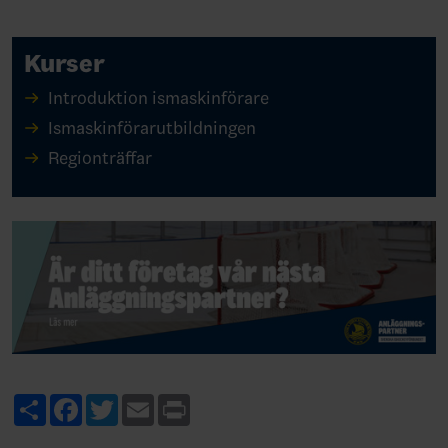
Kurser
Introduktion ismaskinförare
Ismaskinförarutbildningen
Regionträffar
Share
Facebook
Twitter
Email
Print