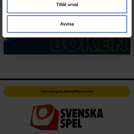
Dessa kan i sin tur kombinera informationen med annan
Tillåt urval
information som du har tillhandahållit eller som de har
samlat in när du har använt deras tjänster.
Avvisa
Ishockeyns huvudsponsor