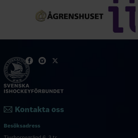
Kontakta oss
Besöksadress
Tjurhornsgränd 6, 3 tr.