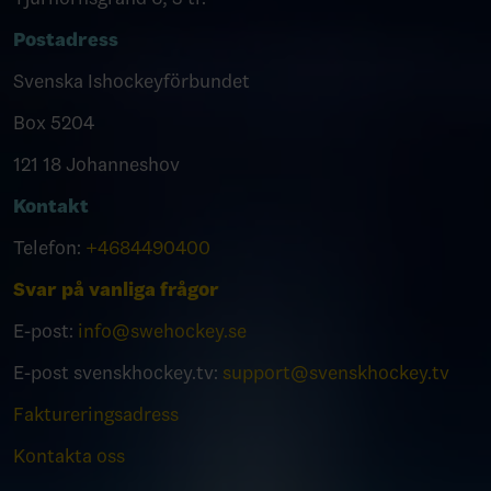
Postadress
Svenska Ishockeyförbundet
Box 5204
121 18 Johanneshov
Kontakt
Telefon:
+4684490400
Svar på vanliga frågor
E-post:
info@swehockey.se
E-post svenskhockey.tv:
support@svenskhockey.tv
Faktureringsadress
Kontakta oss