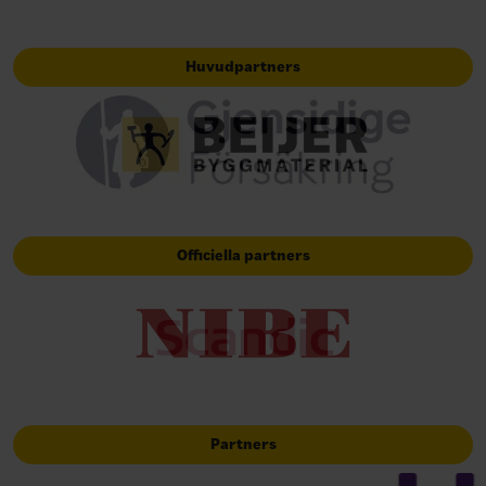
Huvudpartners
Officiella partners
Partners