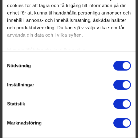
cookies för att lagra och få tillgång till information på din
enhet för att kunna tillhandahålla personliga annonser och
innehåll, annons- och innehållsmätning, åskådarinsikter
och produktutveckling. Du kan själv välja vilka som får
använda din data och i vilka syften.
Med din tillåtelse skulle vi även vilja:
Samla in information om din geografiska plats
Samtyckesval
Nödvändig
som kan ha en noggrannhet på upp till flera meter
Identifiera din enhet genom att aktivt skanna den
för specifika kännetecken (fingeravtryck)
Inställningar
Ta reda på mer om hur dina personliga uppgifter
behandlas och ställ in dina preferenser i
detaljsektionen
.
Statistik
Du kan ändra eller dra tillbaka ditt samtycke när som
helst från cookie-förklaringen.
Marknadsföring
Vi använder enhetsidentifierare för att anpassa innehållet
och annonserna till användarna, tillhandahålla funktioner