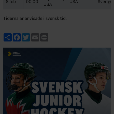
8 feb
00:00
USA
Sverige
USA
Tiderna är anvisade i svensk tid.
Share
Facebook
Twitter
Email
Print