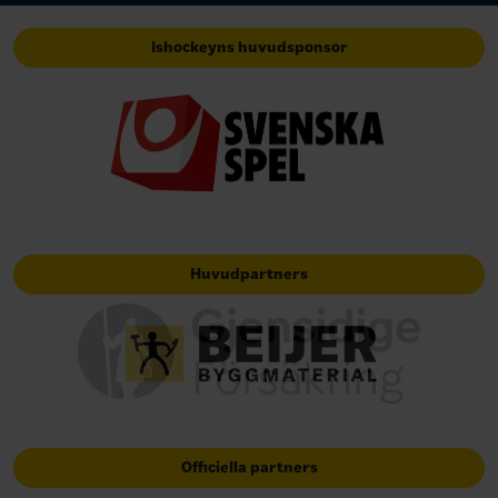
Ishockeyns huvudsponsor
Huvudpartners
Officiella partners