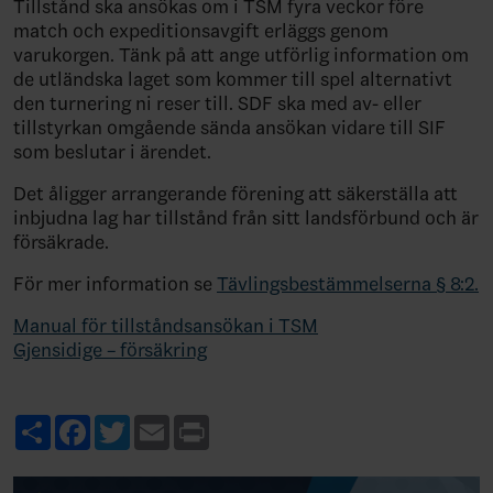
Tillstånd ska ansökas om i TSM fyra veckor före
match och expeditionsavgift erläggs genom
varukorgen. Tänk på att ange utförlig information om
de utländska laget som kommer till spel alternativt
den turnering ni reser till. SDF ska med av- eller
tillstyrkan omgående sända ansökan vidare till SIF
som beslutar i ärendet.
Det åligger arrangerande förening att säkerställa att
inbjudna lag har tillstånd från sitt landsförbund och är
försäkrade.
För mer information se
Tävlingsbestämmelserna § 8:2.
Manual för tillståndsansökan i TSM
Gjensidige – försäkring
Share
Facebook
Twitter
Email
Print