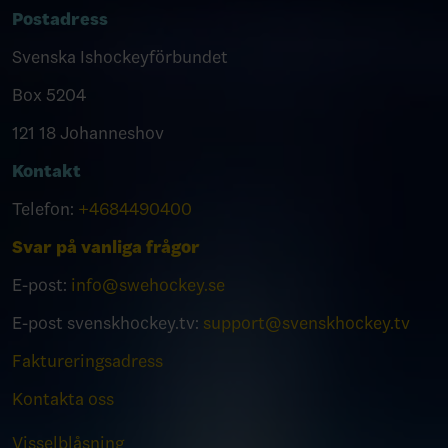
Postadress
Svenska Ishockeyförbundet
Box 5204
121 18 Johanneshov
Kontakt
Telefon:
+4684490400
Svar på vanliga frågor
E-post:
info@swehockey.se
E-post svenskhockey.tv:
support@svenskhockey.tv
Faktureringsadress
Kontakta oss
Visselblåsning