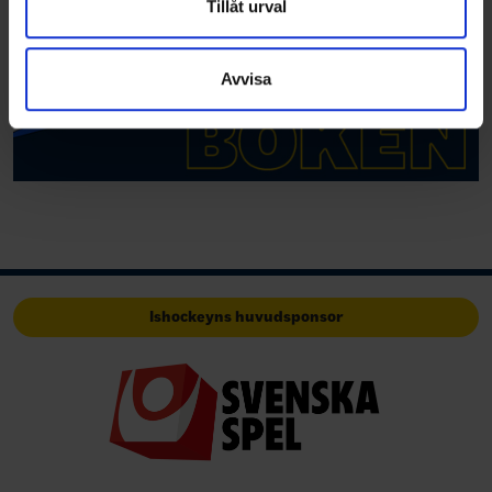
Dessa kan i sin tur kombinera informationen med annan
Tillåt urval
information som du har tillhandahållit eller som de har
samlat in när du har använt deras tjänster.
Avvisa
Ishockeyns huvudsponsor