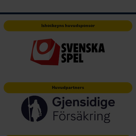
Ishockeyns huvudsponsor
Huvudpartners