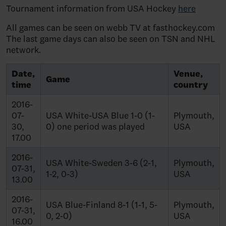
Tournament information from USA Hockey
here
All games can be seen on webb TV at fasthockey.com
The last game days can also be seen on TSN and NHL
network.
Date,
Venue,
Game
time
country
2016-
07-
USA White-USA Blue 1-0 (1-
Plymouth,
30,
0) one period was played
USA
17.00
2016-
USA White-Sweden 3-6 (2-1,
Plymouth,
07-31,
1-2, 0-3)
USA
13.00
2016-
USA Blue-Finland 8-1 (1-1, 5-
Plymouth,
07-31,
0, 2-0)
USA
16.00