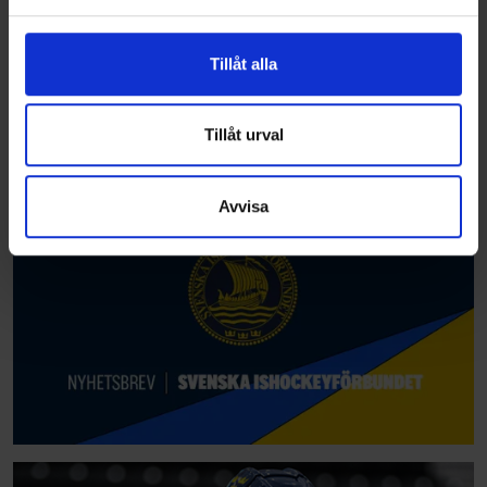
och annonserna till användarna, tillhandahålla funktioner
för sociala medier och analysera vår trafik. Vi
vidarebefordrar även sådana identifierare och annan
Tillåt alla
information från din enhet till de sociala medier och
annons- och analysföretag som vi samarbetar med.
Dessa kan i sin tur kombinera informationen med annan
Tillåt urval
information som du har tillhandahållit eller som de har
samlat in när du har använt deras tjänster.
Avvisa