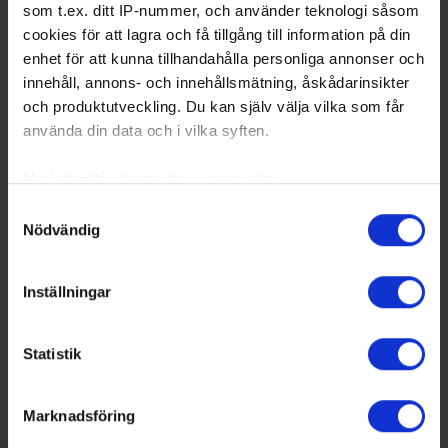
som t.ex. ditt IP-nummer, och använder teknologi såsom
cookies för att lagra och få tillgång till information på din
enhet för att kunna tillhandahålla personliga annonser och
innehåll, annons- och innehållsmätning, åskådarinsikter
och produktutveckling. Du kan själv välja vilka som får
använda din data och i vilka syften.
Med din tillåtelse skulle vi även vilja:
Samla in information om din geografiska plats
Samtyckesval
Nödvändig
som kan ha en noggrannhet på upp till flera meter
Identifiera din enhet genom att aktivt skanna den
för specifika kännetecken (fingeravtryck)
Inställningar
Ta reda på mer om hur dina personliga uppgifter
behandlas och ställ in dina preferenser i
detaljsektionen
.
Statistik
Du kan ändra eller dra tillbaka ditt samtycke när som
helst från cookie-förklaringen.
Marknadsföring
Vi använder enhetsidentifierare för att anpassa innehållet