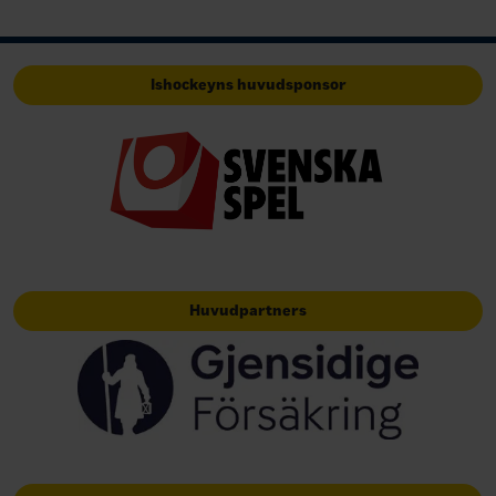
Ishockeyns huvudsponsor
Huvudpartners