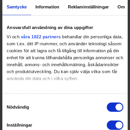
Samtycke
Information
Reklaminställningar
Om
Ansvarsfull användning av dina uppgifter
Vi och
våra 1022 partners
behandlar din personliga data,
som t.ex. ditt IP-nummer, och använder teknologi såsom
cookies för att lagra och få tillgång till information på din
enhet för att kunna tillhandahålla personliga annonser och
innehåll, annons- och innehållsmätning, åskådarinsikter
och produktutveckling. Du kan själv välja vilka som får
använda din data och i vilka syften.
Med din tillåtelse skulle vi även vilja:
Samla in information om din geografiska plats
Samtyckesval
Nödvändig
som kan ha en noggrannhet på upp till flera meter
Identifiera din enhet genom att aktivt skanna den
för specifika kännetecken (fingeravtryck)
Inställningar
Ta reda på mer om hur dina personliga uppgifter