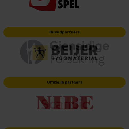
Huvudpartners
Officiella partners