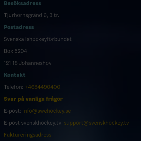
Besöksadress
Tjurhornsgränd 6, 3 tr.
Postadress
Svenska Ishockeyförbundet
Box 5204
121 18 Johanneshov
Kontakt
Telefon:
+4684490400
Svar på vanliga frågor
E-post:
info@swehockey.se
E-post svenskhockey.tv:
support@svenskhockey.tv
Faktureringsadress