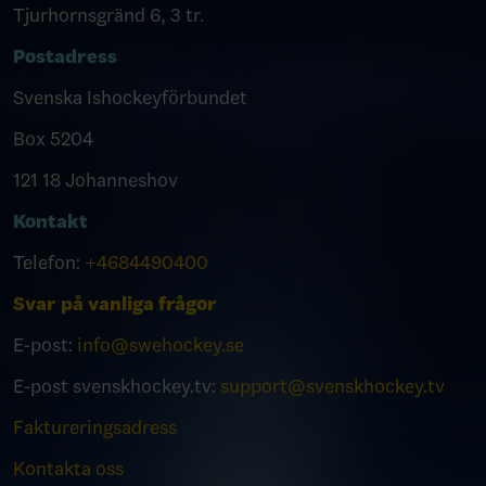
Tjurhornsgränd 6, 3 tr.
Postadress
Svenska Ishockeyförbundet
Box 5204
121 18 Johanneshov
Kontakt
Telefon:
+4684490400
Svar på vanliga frågor
E-post:
info@swehockey.se
E-post svenskhockey.tv:
support@svenskhockey.tv
Faktureringsadress
Kontakta oss