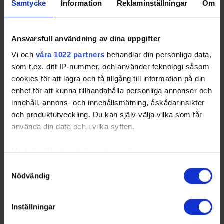
Samtycke
Information
Reklaminställningar
Om
Ansvarsfull användning av dina uppgifter
Vi och
våra 1022 partners
behandlar din personliga data,
som t.ex. ditt IP-nummer, och använder teknologi såsom
cookies för att lagra och få tillgång till information på din
enhet för att kunna tillhandahålla personliga annonser och
innehåll, annons- och innehållsmätning, åskådarinsikter
och produktutveckling. Du kan själv välja vilka som får
använda din data och i vilka syften.
Med din tillåtelse skulle vi även vilja:
Samla in information om din geografiska plats
Samtyckesval
Nödvändig
som kan ha en noggrannhet på upp till flera meter
Identifiera din enhet genom att aktivt skanna den
för specifika kännetecken (fingeravtryck)
Inställningar
Ta reda på mer om hur dina personliga uppgifter