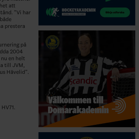
het att
tånd. ”Vi har
 både
na prestera
urnering på
ödda 2004
 nu en helt
a till JVM,
nus Hävelid”.
, HV71.