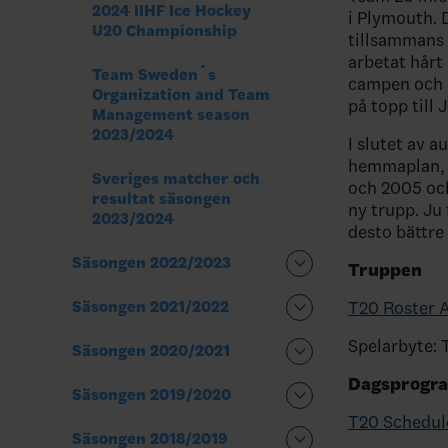
2024 IIHF Ice Hockey
i Plymouth. D
U20 Championship
tillsammans 
arbetat hår
Team Sweden´s
campen och m
Organization and Team
på topp till
Management season
2023/2024
I slutet av 
hemmaplan, i
Sveriges matcher och
och 2005 och
resultat säsongen
ny trupp. Ju
2023/2024
desto bättre
Säsongen 2022/2023
Truppen
T20 Roster 
Säsongen 2021/2022
Spelarbyte: 
Säsongen 2020/2021
Dagsprogr
Säsongen 2019/2020
T20 Schedul
Säsongen 2018/2019