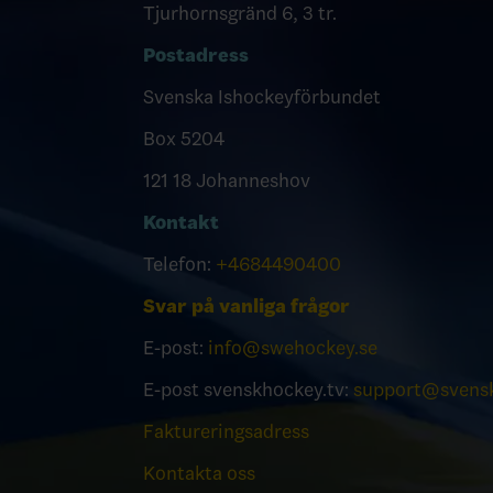
Tjurhornsgränd 6, 3 tr.
Postadress
Svenska Ishockeyförbundet
Box 5204
121 18 Johanneshov
Kontakt
Telefon:
+4684490400
Svar på vanliga frågor
E-post:
info@swehockey.se
E-post svenskhockey.tv:
support@svensk
Faktureringsadress
Kontakta oss