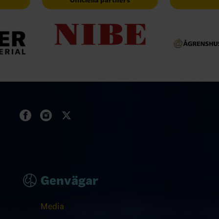
Officiella partners
Genvägar
Media