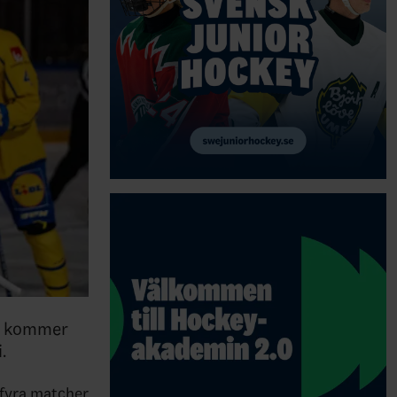
om kommer
.
 fyra matcher