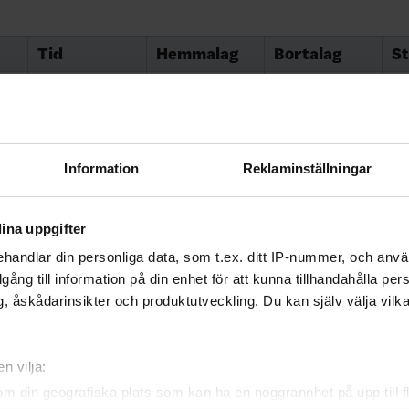
Tid
Hemmalag
Bortalag
St
15:30
Schweiz
Tjeckien
2-
19:00
Sverige
Slovakien
4-
15:30
Slovakien
Finland
2-
Information
Reklaminställningar
19:00
Schweiz
Sverige
5-
ina uppgifter
15:30
Slovakien
Schweiz
4-
handlar din personliga data, som t.ex. ditt IP-nummer, och anv
19:00
Tjeckien
Finland
1-
illgång till information på din enhet för att kunna tillhandahålla pe
14:00
Tjeckien
Slovakien
3-
, åskådarinsikter och produktutveckling. Du kan själv välja vilk
17:30
Sverige
Finland
4-
n vilja:
12:00
Finland
Schweiz
4-
om din geografiska plats som kan ha en noggrannhet på upp till f