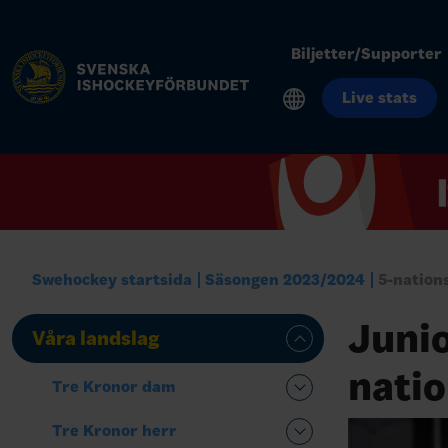
Biljetter/Supporter
Live stats
Swehockey startsida
Säsongen 2023/2024
5-nation
Junio
Våra landslag
natio
Tre Kronor dam
Tre Kronor herr