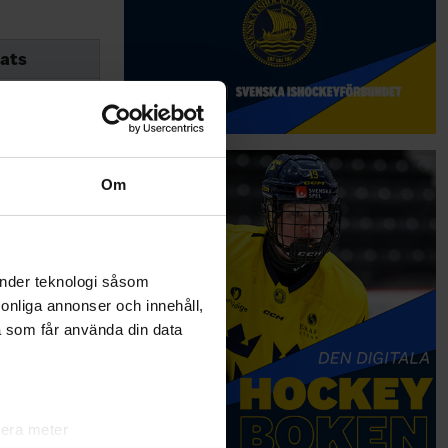
ats
5
3
5
Om
4 OT
3 PS
änder teknologi såsom
2
rsonliga annonser och innehåll,
2
a som får använda din data
6
3
lera meter