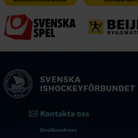
Ishockeyns huvudsponsor
Huvudpartners
Kontakta oss
Besöksadress