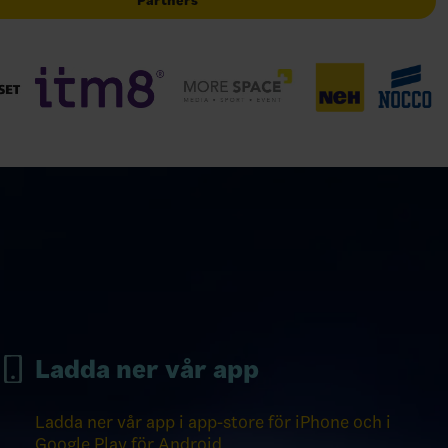
Partners
Ladda ner vår app
Ladda ner vår app i app-store för iPhone och i
Google Play för Android