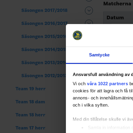
Matcherna
Säsongen 2017/2018
Datum
Säsongen 2016/2017
23 augusti
Säsongen 2015/2016
23 augusti
Säsongen 2014/2015
24 augusti
Samtycke
Säsongen 2013/2014
24 augusti
Ansvarsfull användning av d
25 augusti
Säsongen 2012/2013
Vi och
våra 1022 partners
be
25 augusti
Team 19 herr
cookies för att lagra och få t
26 augusti
annons- och innehållsmätning
Team 18 dam
och i vilka syften.
26 augusti
Team 18 herr
Med din tillåtelse skulle vi äve
27 augusti
Samla in information 
Team 17 herr