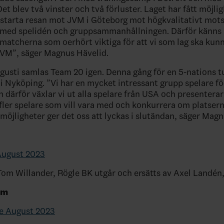
et blev två vinster och två förluster. Laget har fått möjlig
starta resan mot JVM i Göteborg mot högkvalitativt mots
t med spelidén och gruppsammanhållningen. Därför känns
atcherna som oerhört viktiga för att vi som lag ska kun
 JVM”, säger Magnus Hävelid.
augusti samlas Team 20 igen. Denna gång för en 5-nations t
 Nyköping. ”Vi har en mycket intressant grupp spelare f
 därför växlar vi ut alla spelare från USA och presenterar
 fler spelare som vill vara med och konkurrera om platsern
 möjligheter ger det oss att lyckas i slutändan, säger Mag
August 2023
Tom Willander, Rögle BK utgår och ersätts av Axel Landén
am
e August 2023