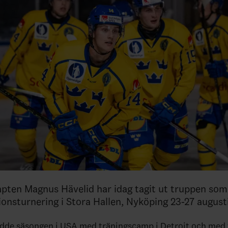
pten Magnus Hävelid har idag tagit ut truppen s
ionsturnering i Stora Hallen, Nyköping 23-27 augusti
dde säsongen i USA med träningscamp i Detroit och med