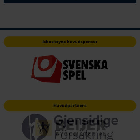
Ishockeyns huvudsponsor
Huvudpartners