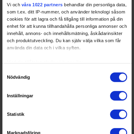
Vi och
våra 1022 partners
behandlar din personliga data,
som t.ex. ditt IP-nummer, och använder teknologi såsom
cookies för att lagra och få tillgång till information på din
enhet för att kunna tillhandahålla personliga annonser och
innehåll, annons- och innehållsmätning, åskådarinsikter
och produktutveckling. Du kan själv välja vilka som får
använda din data och i vilka syften.
Med din tillåtelse skulle vi även vilja:
Samla in information om din geografiska plats
Samtyckesval
Nödvändig
som kan ha en noggrannhet på upp till flera meter
Identifiera din enhet genom att aktivt skanna den
för specifika kännetecken (fingeravtryck)
Inställningar
Ta reda på mer om hur dina personliga uppgifter
behandlas och ställ in dina preferenser i
detaljsektionen
.
Statistik
Du kan ändra eller dra tillbaka ditt samtycke när som
helst från cookie-förklaringen.
Marknadsföring