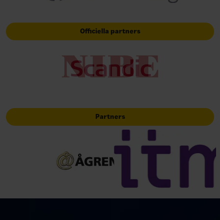
Officiella partners
Partners