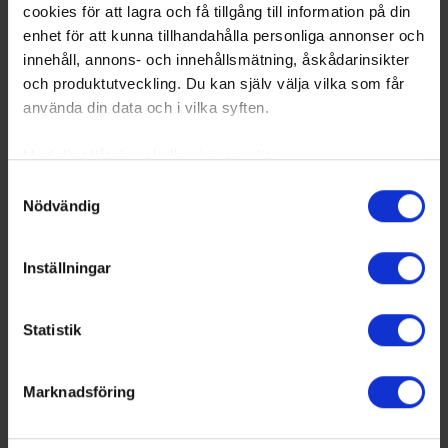
Tel:
070-370 20 03
cookies för att lagra och få tillgång till information på din
Alt tel:
090-202 62 34
enhet för att kunna tillhandahålla personliga annonser och
Hockeyutvecklare
innehåll, annons- och innehållsmätning, åskådarinsikter
niklas.dahl@hockeykontornorr.se
och produktutveckling. Du kan själv välja vilka som får
använda din data och i vilka syften.
Share
Facebook
Twitter
Email
Print
Med din tillåtelse skulle vi även vilja:
Samla in information om din geografiska plats
Samtyckesval
Nödvändig
som kan ha en noggrannhet på upp till flera meter
Identifiera din enhet genom att aktivt skanna den
för specifika kännetecken (fingeravtryck)
Inställningar
Ta reda på mer om hur dina personliga uppgifter
behandlas och ställ in dina preferenser i
detaljsektionen
.
Statistik
Du kan ändra eller dra tillbaka ditt samtycke när som
helst från cookie-förklaringen.
Marknadsföring
Vi använder enhetsidentifierare för att anpassa innehållet
och annonserna till användarna, tillhandahålla funktioner