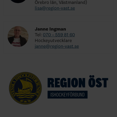
Örebro län, Västmanland)
lisa@region-vast.se
Janne Ingman
Tel:
070 – 559 81 60
Hockeyutvecklare
janne@region-vast.se