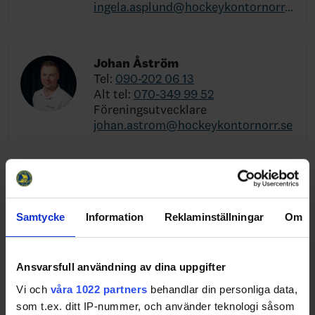
ingela.asplund@hockeykontornorr.se
Johan Åström
Tel:
090-202 06 13
Alt tel:
070-349 99 52
Föreningsutvecklare
johan.astrom@hockeykontornorr.se
Pär Styf
Tel:
072-601 20 79
Alt tel:
090-202 61 45
Samtycke
Information
Reklaminställningar
Om
Hockeyutvecklare
par.styf@hockeykontornorr.se
Ansvarsfull användning av dina uppgifter
Vi och
våra 1022 partners
behandlar din personliga data,
Niklas Dahl
som t.ex. ditt IP-nummer, och använder teknologi såsom